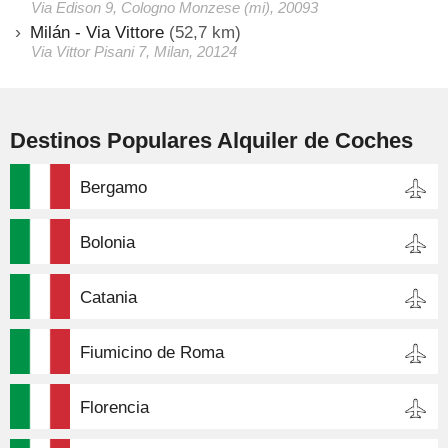
Via Edison 9, Cologno Monzese (mi), 20093
Milán - Via Vittore
(52,7 km)
Via Vittor Pisani 7, Milan, 20124
Destinos Populares Alquiler de Coches
Bergamo
Bolonia
Catania
Fiumicino de Roma
Florencia