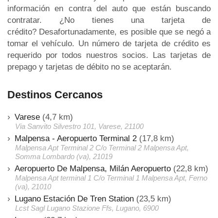
información en contra del auto que están buscando
contratar. ¿No tienes una tarjeta de
crédito? Desafortunadamente, es posible que se negó a
tomar el vehículo. Un número de tarjeta de crédito es
requerido por todos nuestros socios. Las tarjetas de
prepago y tarjetas de débito no se aceptarán.
Destinos Cercanos
Varese
(4,7 km)
Via Sanvito Silvestro 101, Varese, 21100
Malpensa - Aeropuerto Terminal 2
(17,8 km)
Malpensa Apt Terminal 2 C/o Terminal 2 Malpensa Apt,
Somma Lombardo (va), 21019
Aeropuerto De Malpensa, Milán Aeropuerto
(22,8 km)
Malpensa Apt terminal 1 C/o Terminal 1 Malpensa Apt, Ferno
(va), 21010
Lugano Estación De Tren Station
(23,5 km)
Lcst Sagl Lugano Stazione Ffs, Lugano, 6900