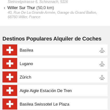
Steinzelgstrasse 6, Schinznach, 5116
Willer Sur Thur
(50,0 km)
40, Rue De La Grande Armée, Garage du Grand Ballon,
68760 Willer, France
Destinos Populares Alquiler de Coches
Basilea
Lugano
Zúrich
Aigle Aigle Estación De Tren
Basilea Swissotel Le Plaza