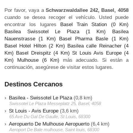
Por favor, vaya a
Schwarzwaldallee 242, Basel, 4058
cuando se desea recoger el vehículo. Usted puede
encontrar los lugares
Basel Train Station (0 Km)
Basilea Swissotel Le Plaza (1 Km)
Basilea
Nauenstrasse (1 Km)
Basel Pharma Basle (1 Km)
Basel Hotel Hilton (2 Km)
Basilea calle Reinacher (4
Km)
Basel Dreispitz (4 Km)
St Louis Avis Europe (4
Km)
Mulhouse (6 Km)
más adecuado. Si están a
continuación, asegúrese de visitar estos lugares.
Destinos Cercanos
Basilea - Swissotel Le Plaza
(0,8 km)
Swissotel Le Plaza Messeplatz 25, Basel, 4058
St Louis - Avis Europe
(3,6 km)
65 Ave Du Gal De Gaulle, St Louis, 68300
Aeropuerto De Mulhouse Aeropuerto
(6,4 km)
Aeroport De Bale mulhouse, Saint louis, 68300