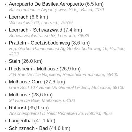
Aeropuerto De Basilea Aeropuerto
(6,5 km)
Basel mulhouse Airport (swiss Side), Basel, 4030
Loerrach
(6,6 km)
Wiesentalstr 62, Loerrach, 79539
Loerrach - Schwarzwald
(7,4 km)
Schwarzwaldstrasse 53, Loerrach, 79539
Pratteln - Goetzisbodenweg
(8,6 km)
H.p. Gerber Pannendienst Ag Goetzisbodenweg 16, Pratteln,
4133
Stein
(26,0 km)
Riedsheim - Mulhouse
(26,9 km)
204 Rue De L'ile Napoleon, Riedisheim/mulhouse, 68400
Mulhouse Gare
(27,6 km)
Gare Sncf 10 Avenue Du General Leclerc, Mulhouse, 68100
Mulhouse
(28,6 km)
94 Rue De Bale, Mulhouse, 68100
Rothrist
(35,9 km)
Abschleppdienst D Reist Rishalden 36, Rothrist, 4852
Langenthal
(41,1 km)
Schinznach - Bad
(44,6 km)