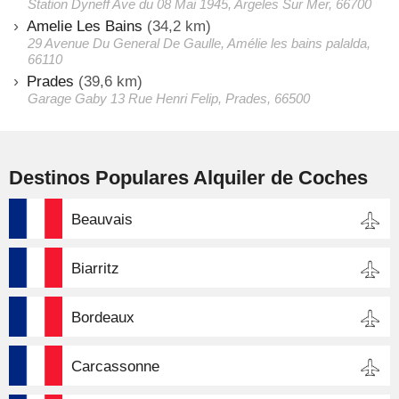
Station Dyneff Ave du 08 Mai 1945, Argeles Sur Mer, 66700
Amelie Les Bains
(34,2 km)
29 Avenue Du General De Gaulle, Amélie les bains palalda,
66110
Prades
(39,6 km)
Garage Gaby 13 Rue Henri Felip, Prades, 66500
Destinos Populares Alquiler de Coches
Beauvais
Biarritz
Bordeaux
Carcassonne