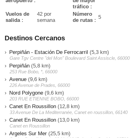
aeropuerto :
de mayor
tráfico :
Vuelos de
42 por
Número
5
salida :
semana
de rutas :
Destinos Cercanos
Perpiñán - Estación De Ferrocarril
(5,3 km)
Gare Tgv Centre "del Mon" Boulevard Saint Assiscle, 66000
Perpiñán
(5,8 km)
253 Rue Bobo, *, 66000
Avenue
(9,6 km)
226 Avenue de Prades, 66000
Nord Polygone
(9,6 km)
203 RUE ETIENNE BOBO, 66000
Canet En Roussillon
(12,8 km)
33 Avenue De La Mediterranée, Canet en roussillon, 66140
Canet En Roussillon
(13,0 km)
Canet en Roussillon
Argeles Sur Mer
(25,5 km)