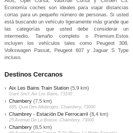
Atos, Opel Corsa, Vauxhall Corsa y Citroen C3.
Economía coches son ideales para viajar distancias
cortas para un pequeño número de personas. Si usted
está buscando un vehículo ligeramente más grande que
las categorías que usted debe considerar un
intermedio, Tamaño completo o Premium.Estos
incluyen los vehículos tales como Peugeot 308,
Volkswagen Passat, Peugeot 607 y Jaguar S Type
incluso.
Destinos Cercanos
Aix Les Bains Train Station
(5,9 km)
Gare Sncf, Aix Les Bains, 73100
Chambery
(7,5 km)
685, Quai Des Allobroges, Chambery, 73000
Chambrey - Estación De Ferrocarril
(8,4 km)
25 Avenue De La Boisse, Chambery, 73000
Chambery
(8,5 km)
60 Avenue Rene Cassin Zi De Bissy, La Motte Servolex,