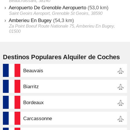
Beaucroissant, 38140
Aeropuerto De Grenoble Aeropuerto
(53,0 km)
Saint Geoirs Aeroport, Grenoble St Geoirs, 38590
Amberieu En Bugey
(54,3 km)
Za Point Boeuf Route Nationale 75, Amberieu En Bugey,
01500
Destinos Populares Alquiler de Coches
Beauvais
Biarritz
Bordeaux
Carcassonne