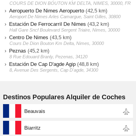
COURS DE DION BOUTON KM DELTA, NIMES, 30000, FR
Aeropuerto De Nimes Aeropuerto
(42,5 km)
Aeroport De Nimes Arles Camargue, Saint Gilles, 30800
Estación De Ferrocarril De Nimes
(43,2 km)
Hall Gare Sncf Boulevard Sergent Triaire, Nimes, 30000
Centro De Nimes
(43,5 km)
Cours De Dion Bouton Km Delta, Nimes, 30000
Peznas
(45,2 km)
8 Rue Edouard Branly, Pezenas, 34120
Estación De Cap D'agde Agip
(48,8 km)
8, Avenue Des Sergents, Cap D'agde, 34300
Destinos Populares Alquiler de Coches
Beauvais
Biarritz