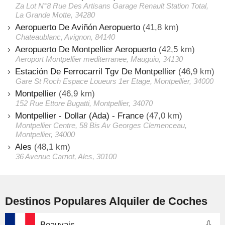
Za Lot N°8 Rue Des Artisans Garage Renault Station Total,
La Grande Motte, 34280
Aeropuerto De Aviñón Aeropuerto
(41,8 km)
Chateaublanc, Avignon, 84140
Aeropuerto De Montpellier Aeropuerto
(42,5 km)
Aeroport Montpellier mediterranee, Mauguio, 34130
Estación De Ferrocarril Tgv De Montpellier
(46,9 km)
Gare St Roch Espace Loueurs 1er Etage, Montpellier, 34000
Montpellier
(46,9 km)
152 Rue Ettore Bugatti, Montpellier, 34070
Montpellier - Dollar (Ada) - France
(47,0 km)
Montpellier Centre, 58 Bis Av Georges Clemenceau,
Montpellier, 34000
Ales
(48,1 km)
36 Avenue Carnot, Ales, 30100
Destinos Populares Alquiler de Coches
Beauvais