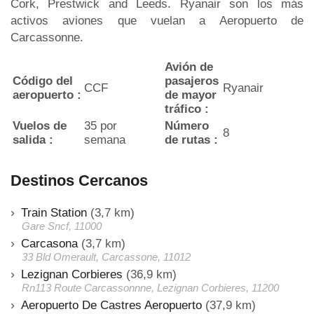
Cork, Prestwick and Leeds. Ryanair son los más
activos aviones que vuelan a Aeropuerto de
Carcassonne.
Avión de
Código del
pasajeros
CCF
Ryanair
aeropuerto :
de mayor
tráfico :
Vuelos de
35 por
Número
8
salida :
semana
de rutas :
Destinos Cercanos
Train Station
(3,7 km)
Gare Sncf, 11000
Carcasona
(3,7 km)
33 Bld Omerault, Carcassone, 11012
Lezignan Corbieres
(36,9 km)
Rn113 Route Carcassonnne, Lezignan Corbieres, 11200
Aeropuerto De Castres Aeropuerto
(37,9 km)