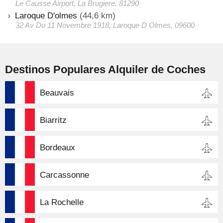
Le Causse Airport, La Brugiere, 81290
Laroque D'olmes
(44,6 km)
32 Av Du 11 Novembre 1918, Laroque D Olmes, 09600
Destinos Populares Alquiler de Coches
Beauvais
Biarritz
Bordeaux
Carcassonne
La Rochelle