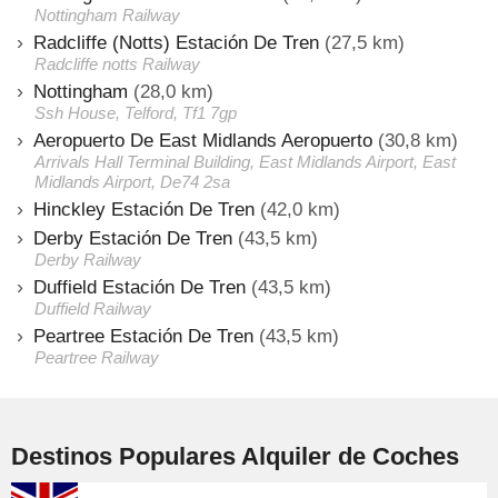
Nottingham Railway
Radcliffe (Notts) Estación De Tren
(27,5 km)
Radcliffe notts Railway
Nottingham
(28,0 km)
Ssh House, Telford, Tf1 7gp
Aeropuerto De East Midlands Aeropuerto
(30,8 km)
Arrivals Hall Terminal Building, East Midlands Airport, East
Midlands Airport, De74 2sa
Hinckley Estación De Tren
(42,0 km)
Derby Estación De Tren
(43,5 km)
Derby Railway
Duffield Estación De Tren
(43,5 km)
Duffield Railway
Peartree Estación De Tren
(43,5 km)
Peartree Railway
Destinos Populares Alquiler de Coches