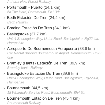
Ashurst New Forest Railway
Portsmouth - Puerto
(24,1 km)
6a The Hard, Portsmouth, Po1 3dt
Bedh Estación De Tren
(24,4 km)
Bedh Railway
Brading Estación De Tren
(34,1 km)
Basingstoke
(37,7 km)
Unit 4 Sheringdon Way, Lister Road, Basingstoke, Rg22 4la,
Hampshire
Aeropuerto De Bournemouth Aeropuerto
(38,6 km)
Car Rental Building Bournemouth Airport, Bournemouth, Bh23
6se
Bramley (Hants) Estación De Tren
(39,9 km)
Bramley hants Railway
Basingstoke Estación De Tren
(39,9 km)
Unit 4 Sheringdon Way, Lister Road, Basingstoke, Rg22 4la,
Hampshire
Bournemouth
(44,5 km)
18 Wharfdale Service Road, Bournemouth, Bh4 9bt
Bournemouth Estación De Tren
(45,4 km)
Bournemouth Railway