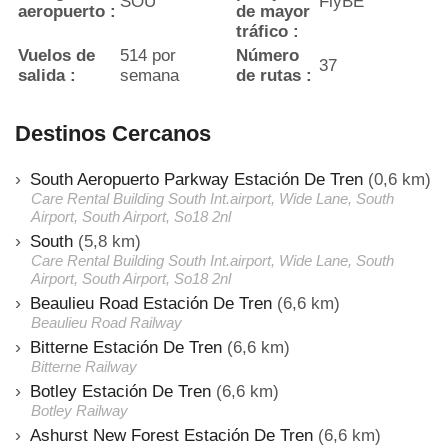
SOU
FlyBE
aeropuerto :
de mayor
tráfico :
Vuelos de
514 por
Número
37
salida :
semana
de rutas :
Destinos Cercanos
South Aeropuerto Parkway Estación De Tren
(0,6 km)
Care Rental Building South Int.airport, Wide Lane, South
Airport, South Airport, So18 2nl
South
(5,8 km)
Care Rental Building South Int.airport, Wide Lane, South
Airport, South Airport, So18 2nl
Beaulieu Road Estación De Tren
(6,6 km)
Beaulieu Road Railway
Bitterne Estación De Tren
(6,6 km)
Bitterne Railway
Botley Estación De Tren
(6,6 km)
Botley Railway
Ashurst New Forest Estación De Tren
(6,6 km)