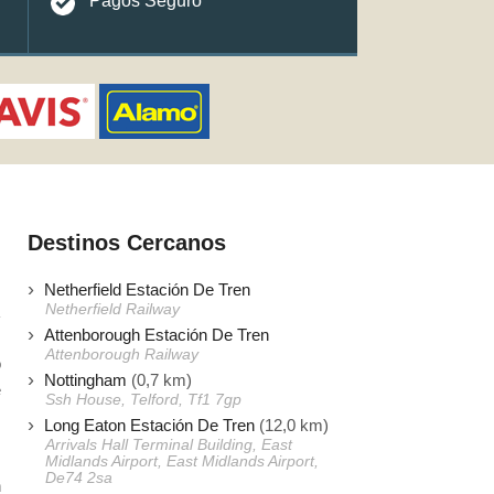
Pagos Seguro
Destinos Cercanos
Netherfield Estación De Tren
Netherfield Railway
Attenborough Estación De Tren
Attenborough Railway
o
Nottingham
(0,7 km)
e
Ssh House, Telford, Tf1 7gp
s
Long Eaton Estación De Tren
(12,0 km)
Arrivals Hall Terminal Building, East
Midlands Airport, East Midlands Airport,
De74 2sa
n