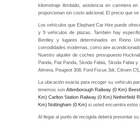
kilometraje ilimitado, asistencia en carretera 
proporcionan sin costo adicional. El precio que se 
Los vehículos que Elephant Car Hire puede ofrec
y 9 vehículos de plazas. También hay especific
Bentley y lugares determinados en Reino Un
comodidades modernas, como aire acondicionado, c
Nuestro alquiler de coches presupuesto Hucknall
Panda, Fiat Panda, Skoda Fabia, Skoda Fabia y
Almera, Peugeot 308, Ford Focus 3dr, Citroen C5
La ubicación exacta para recoger su vehículo pa
tenemos son
Attenborough Railway (0 Km)
Beest
Km)
Carlton Station Railway (0 Km)
Netherfield 
Km)
Nottingham (0 Km)
si usted encuentra estos
Al llegar al punto de recogida deberá presentar su 