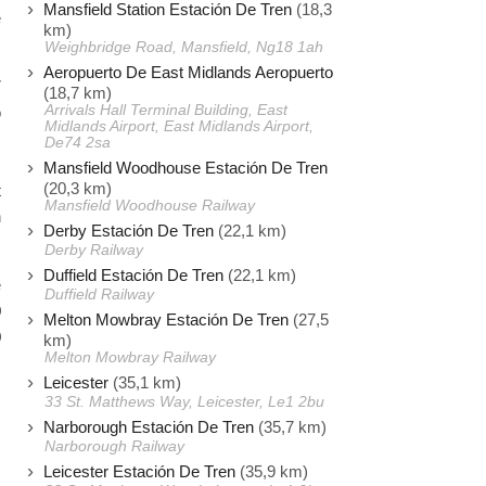
Mansfield Station Estación De Tren
(18,3
e
km)
Weighbridge Road, Mansfield, Ng18 1ah
Aeropuerto De East Midlands Aeropuerto
7
(18,7 km)
Arrivals Hall Terminal Building, East
o
Midlands Airport, East Midlands Airport,
s
De74 2sa
Mansfield Woodhouse Estación De Tren
(20,3 km)
t
Mansfield Woodhouse Railway
n
Derby Estación De Tren
(22,1 km)
Derby Railway
Duffield Estación De Tren
(22,1 km)
e
Duffield Railway
0
Melton Mowbray Estación De Tren
(27,5
0
km)
Melton Mowbray Railway
Leicester
(35,1 km)
33 St. Matthews Way, Leicester, Le1 2bu
Narborough Estación De Tren
(35,7 km)
Narborough Railway
Leicester Estación De Tren
(35,9 km)