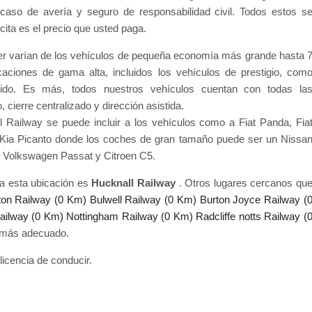
en caso de avería y seguro de responsabilidad civil. Todos estos s
cita es el precio que usted paga.
er varían de los vehículos de pequeña economía más grande hasta 
aciones de gama alta, incluidos los vehículos de prestigio, com
ido. Es más, todos nuestros vehículos cuentan con todas la
ierre centralizado y dirección asistida.
 Railway se puede incluir a los vehículos como a Fiat Panda, Fia
 Kia Picanto donde los coches de gran tamaño puede ser un Nissa
, Volkswagen Passat y Citroen C5.
ra esta ubicación es
Hucknall Railway
. Otros lugares cercanos qu
on Railway (0 Km)
Bulwell Railway (0 Km)
Burton Joyce Railway (
Railway (0 Km)
Nottingham Railway (0 Km)
Radcliffe notts Railway (
 más adecuado.
licencia de conducir.