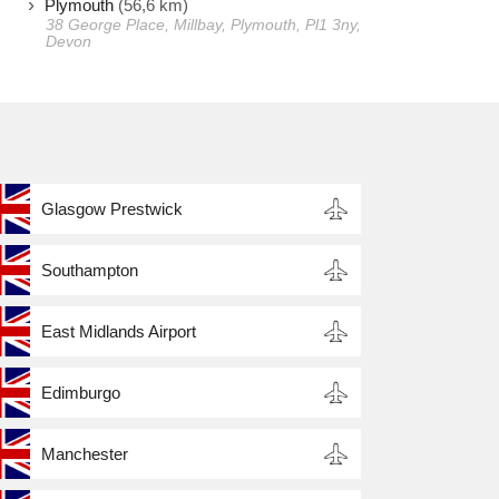
Plymouth
(56,6 km)
38 George Place, Millbay, Plymouth, Pl1 3ny,
Devon
Glasgow Prestwick
Southampton
East Midlands Airport
Edimburgo
Manchester