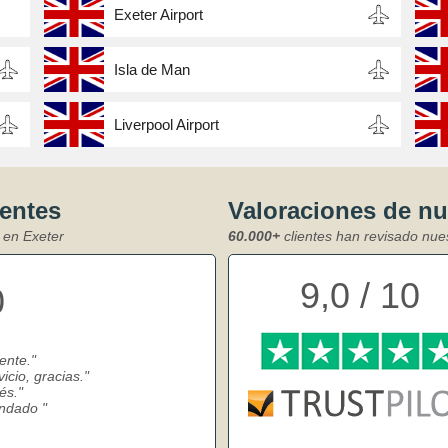
Exeter Airport
Isla de Man
Liverpool Airport
ientes
Valoraciones de n
 en Exeter
60.000+
clientes han revisado nue
9,0 / 10
0
ente.
icio, gracias.
és.
endado