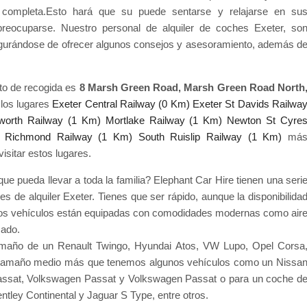
d completa.Esto hará que su puede sentarse y relajarse en su
reocuparse. Nuestro personal de alquiler de coches Exeter, so
egurándose de ofrecer algunos consejos y asesoramiento, además d
unto de recogida es
8 Marsh Green Road, Marsh Green Road North
 los lugares
Exeter Central Railway (0 Km)
Exeter St Davids Railwa
eworth Railway (1 Km)
Mortlake Railway (1 Km)
Newton St Cyre
Richmond Railway (1 Km)
South Ruislip Railway (1 Km)
má
isitar estos lugares.
e pueda llevar a toda la familia? Elephant Car Hire tienen una seri
e alquiler Exeter. Tienes que ser rápido, aunque la disponibilida
tros vehículos están equipadas con comodidades modernas como air
zado.
maño de un Renault Twingo, Hyundai Atos, VW Lupo, Opel Corsa
 tamaño medio más que tenemos algunos vehículos como un Nissa
assat, Volkswagen Passat y Volkswagen Passat o para un coche d
ntley Continental y Jaguar S Type, entre otros.