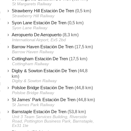
St Margarets Railway
s
Strawberry Hill Estación De Tren
(0,5 km)
n
Strawberry Hill Railway
e
Syon Lane Estación De Tren
(0,5 km)
Syon Lane Railway
Aeropuerto De Aeropuerto
(8,3 km)
,
International Airport, Ex5 2bd
y
Barrow Haven Estación De Tren
(17,5 km)
s
Barrow Haven Railway
s
Cottingham Estación De Tren
(17,5 km)
Cottingham Railway
Digby & Sowton Estación De Tren
(44,8
km)
e
Digby & Sowton Railway
d
Polsloe Bridge Estación De Tren
(44,8 km)
e
Polsloe Bridge Railway
St James' Park Estación De Tren
(44,8 km)
,
St James Park Railway
Barnstaple Estación De Tren
(53,8 km)
n
Unit 3 Team Services Building, Riverside
e
Road, Pottington Business Park, Barnstaple,
Ex31 1te