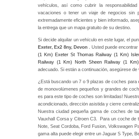
vehículos, así como cubrir la responsabilida
vacaciones o tener un viaje de negocios sin p
extremadamente eficientes y bien informado, as
la entrega que un mapa gratuito de su destino.
Si decide alquilar un vehículo en este lugar, el p
Exeter, Ex2 8ny, Devon
. Usted puede encontrar
(1 Km)
Exeter St Thomas Railway (1 Km)
Isl
Railway (1 Km)
North Sheen Railway (1 Km)
adecuado. Si están a continuación, asegúrese de v
¿Está buscando un 7 o 9 plazas de coches para qu
de monovolúmenes pequeños y grandes de coches d
es para este tipo de coches son limitadas! Nues
acondicionado, dirección asistida y cierre centrali
Nuestra ciudad pequeña gama de coches de ta
Vauxhall Corsa y Citroen C3. Para un coche de
Note, Seat Cordoba, Ford Fusion, Volkswagen P
gama alta puede elegir entre un Jaguar S Type, Be