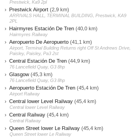
Prestwick, Ka9 2pl
Prestwick Airport
(2,9 km)
ARRIVALS HALL, TERMINAL BUILDING, Prestwick, KA9
2PL
Hairmyres Estación De Tren
(40,0 km)
Hairmyres Railway
Aeropuerto De Aeropuerto
(41,1 km)
Airport, Terminal Building Returns right Off St Andrews Drive,
Paisley, Paisley, Pa3 2st
Central Estación De Tren
(44,9 km)
76 Lancefield Quay, G3 8hp
Glasgow
(45,3 km)
76 Lancefield Quay, G3 8hp
Aeropuerto Estación De Tren
(45,4 km)
Airport Railway
Central lower Level Railway
(45,4 km)
Central lower Level Railway
Central Railway
(45,4 km)
Central Railway
Queen Street lower Le Railway
(45,4 km)
Queen Street lower Le Railway