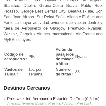
Stansted, Dublin, Girona-Costa Brava, Pablo Ruiz
Picasso, George Best Belfast City, Beauvais-Tille, Son
Sant Joan Airport, Sur Reina Sofia, Alicante El Altet and
Faro. La mayor actividad aviones que vuelan dentro y
fuera de Aeropuerto de Glasgow Prestwick Ryanair,
Wizzair, Cargolux Airlines International, Air France and
FlyBE incluyen.
Avión de
Código del
pasajeros
PIK
Ryanair
aeropuerto :
de mayor
tráfico :
Vuelos de
151 por
Número
33
salida :
semana
de rutas :
Destinos Cercanos
Prestwick Int. Aeropuerto Estación De Tren
(0,5 km)
Arrivals, Terminal Building Prestwick Airport, Prestwick,