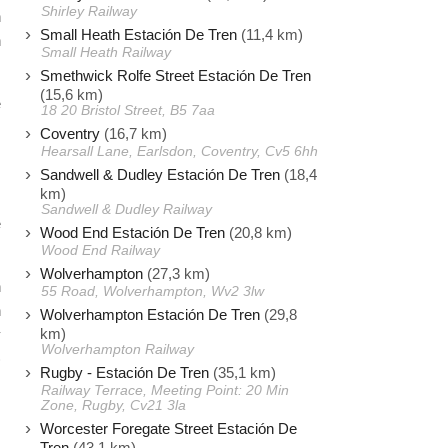
Shirley Railway
n
Small Heath Estación De Tren
(11,4 km)
n
Small Heath Railway
Smethwick Rolfe Street Estación De Tren
(15,6 km)
e
18 20 Bristol Street, B5 7aa
s
Coventry
(16,7 km)
Hearsall Lane, Earlsdon, Coventry, Cv5 6hh
Sandwell & Dudley Estación De Tren
(18,4
,
km)
,
Sandwell & Dudley Railway
e
Wood End Estación De Tren
(20,8 km)
Wood End Railway
Wolverhampton
(27,3 km)
n
55 Road, Wolverhampton, Wv2 3lw
n
Wolverhampton Estación De Tren
(29,8
km)
y
Wolverhampton Railway
)
Rugby - Estación De Tren
(35,1 km)
Railway Terrace, Meeting Point: 20 Min
Zone, Rugby, Cv21 3la
Worcester Foregate Street Estación De
Tren
(43,1 km)