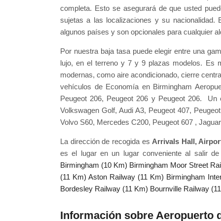
completa. Esto se asegurará de que usted pued
sujetas a las localizaciones y su nacionalidad.
algunos países y son opcionales para cualquier a
Por nuestra baja tasa puede elegir entre una ga
lujo, en el terreno y 7 y 9 plazas modelos. Es
modernas, como aire acondicionado, cierre central
vehículos de Economía en Birmingham Aeropuert
Peugeot 206, Peugeot 206 y Peugeot 206. Un c
Volkswagen Golf, Audi A3, Peugeot 407, Peugeot 
Volvo S60, Mercedes C200, Peugeot 607 , Jaguar 
La dirección de recogida es
Arrivals Hall, Airp
es el lugar en un lugar conveniente al salir d
Birmingham (10 Km)
Birmingham Moor Street Ra
(11 Km)
Aston Railway (11 Km)
Birmingham Inter
Bordesley Railway (11 Km)
Bournville Railway (1
Información sobre Aeropuerto