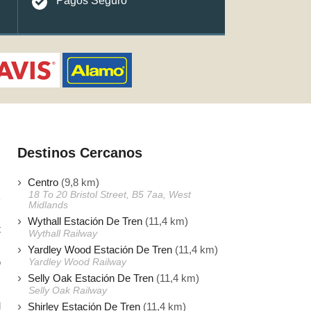
Pagos Seguro
Destinos Cercanos
Centro
(9,8 km)
18 To 20 Bristol Street, B5 7aa, West
Midlands
Wythall Estación De Tren
(11,4 km)
t
Wythall Railway
s
Yardley Wood Estación De Tren
(11,4 km)
o
Yardley Wood Railway
Selly Oak Estación De Tren
(11,4 km)
Selly Oak Railway
d
Shirley Estación De Tren
(11,4 km)