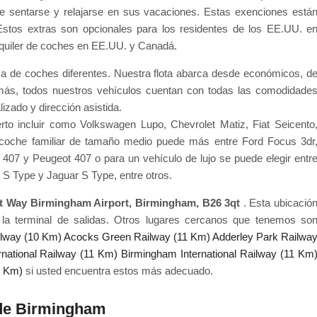
e sentarse y relajarse en sus vacaciones. Estas exenciones está
 Estos extras son opcionales para los residentes de los EE.UU. e
lquiler de coches en EE.UU. y Canadá.
ma de coches diferentes. Nuestra flota abarca desde económicos, d
 más, todos nuestros vehículos cuentan con todas las comodidade
izado y dirección asistida.
o incluir como Volkswagen Lupo, Chevrolet Matiz, Fiat Seicento
oche familiar de tamaño medio puede más entre Ford Focus 3dr
407 y Peugeot 407 o para un vehículo de lujo se puede elegir entr
S Type y Jaguar S Type, entre otros.
ort Way Birmingham Airport, Birmingham, B26 3qt
. Esta ubicació
e la terminal de salidas. Otros lugares cercanos que tenemos so
ilway (10 Km)
Acocks Green Railway (11 Km)
Adderley Park Railwa
national Railway (11 Km)
Birmingham International Railway (11 Km
1 Km)
si usted encuentra estos más adecuado.
 de Birmingham