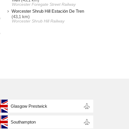
Worcester Foregate Street Railway
Worcester Shrub Hill Estación De Tren
s
(43,1 km)
f
Worcester Shrub Hill Railway
.
e
Glasgow Prestwick
Southampton