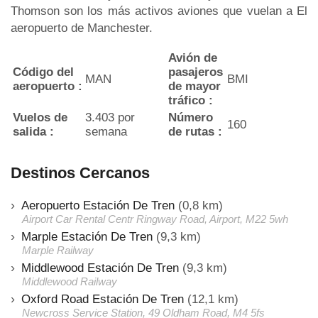
Thomson son los más activos aviones que vuelan a El
aeropuerto de Manchester.
Avión de
Código del
pasajeros
MAN
BMI
aeropuerto :
de mayor
tráfico :
Vuelos de
3.403 por
Número
160
salida :
semana
de rutas :
Destinos Cercanos
Aeropuerto Estación De Tren
(0,8 km)
Airport Car Rental Centr Ringway Road, Airport, M22 5wh
Marple Estación De Tren
(9,3 km)
Marple Railway
Middlewood Estación De Tren
(9,3 km)
Middlewood Railway
Oxford Road Estación De Tren
(12,1 km)
Newcross Service Station, 49 Oldham Road, M4 5fs