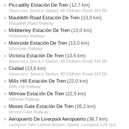
Piccadilly Estación De Tren
(12,7 km)
Newcross Service Station, 49 Oldham Road, M4 5fs
Mauldeth Road Estación De Tren
(13,0 km)
Mauldeth Road Railway
Mobberley Estación De Tren
(13,0 km)
Mobberley Railway
Moorside Estación De Tren
(13,0 km)
Moorside Railway
Victoria Estación De Tren
(13,6 km)
Newcross Service Station, 49 Oldham Road, M4 5fs
Ciudad
(13,8 km)
Newcross Service Station, 49 Oldham Road, M4 5fs
Mills Hill Estación De Tren
(22,0 km)
Mills Hill Railway
Milnrow Estación De Tren
(22,0 km)
Milnrow Railway
Moses Gate Estación De Tren
(26,2 km)
Moses Gate Railway
Aeropuerto De Liverpool Aeropuerto
(38,7 km)
Liverpool John Lennon Airport, Speke, Liverpool, L24 1yd