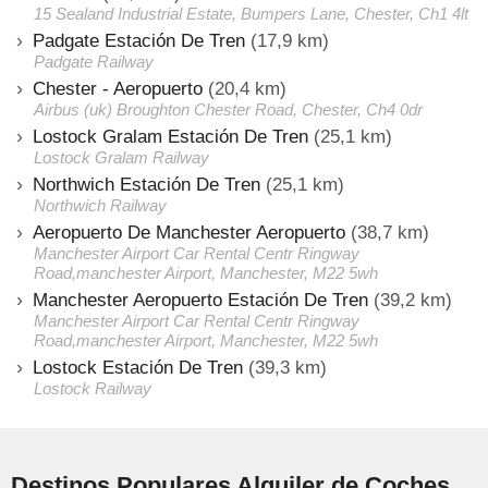
15 Sealand Industrial Estate, Bumpers Lane, Chester, Ch1 4lt
Padgate Estación De Tren
(17,9 km)
Padgate Railway
Chester - Aeropuerto
(20,4 km)
Airbus (uk) Broughton Chester Road, Chester, Ch4 0dr
Lostock Gralam Estación De Tren
(25,1 km)
Lostock Gralam Railway
Northwich Estación De Tren
(25,1 km)
Northwich Railway
Aeropuerto De Manchester Aeropuerto
(38,7 km)
Manchester Airport Car Rental Centr Ringway
Road,manchester Airport, Manchester, M22 5wh
Manchester Aeropuerto Estación De Tren
(39,2 km)
Manchester Airport Car Rental Centr Ringway
Road,manchester Airport, Manchester, M22 5wh
Lostock Estación De Tren
(39,3 km)
Lostock Railway
Destinos Populares Alquiler de Coches