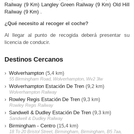
Railway (9 Km)
Langley Green Railway (9 Km)
Old Hill
Railway (9 Km)
.
¿Qué necesito al recoger el coche?
Al llegar al punto de recogida deberá presentar su
licencia de conducir.
Destinos Cercanos
Wolverhampton
(5,4 km)
55 Birmingham Road, Wolverhampton, Wv2 3lw
Wolverhampton Estación De Tren
(9,2 km)
Wolverhampton Railway
Rowley Regis Estación De Tren
(9,3 km)
Rowley Regis Railway
Sandwell & Dudley Estación De Tren
(9,3 km)
Sandwell & Dudley Railway
Birmingham - Centro
(15,4 km)
18 To 20 Bristol Street, Birmingham, Birmingham, B5 7aa,