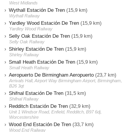
West Midlands
Wythall Estación De Tren
(15,9 km)
Wythall Railway
Yardley Wood Estación De Tren
(15,9 km)
Yardley Wood Railway
Selly Oak Estación De Tren
(15,9 km)
Selly Oak Railway
Shirley Estación De Tren
(15,9 km)
Shirley Railway
Small Heath Estación De Tren
(15,9 km)
Small Heath Railway
Aeropuerto De Birmingham Aeropuerto
(23,7 km)
Arrivals Hall, Airport Way Birmingham Airport, Birmingham,
B26 3qt
Shifnal Estación De Tren
(31,5 km)
Shifnal Railway
Redditch Estación De Tren
(32,9 km)
Unit 1 Windsor Road, Enfield, Redditch, B97 6dj,
Worcestershire
Wood End Estación De Tren
(33,7 km)
Wood End Railway