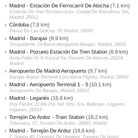
Madrid - Estación De Ferrocarril De Atocha
(7,1 km)
Estación De Tren Rrs/atocha Av. Ciudad De Barcelona, S/n,
Madrid, 28012
Córdoba
(7,8 km)
Paseo De Las Delicias 74, Madrid, 28045
Madrid - Barajas
(8,9 km)
Trespaderne, 19 Barrio Aeropuerto Barajas, Madrid, 28042
Madrid - Pozuelo Estación De Tren Station
(8,9 km)
Avda Pablo Vi, N 9 Local 5a, Pozuelo De Alarcon, 28224,
Madrid
Aeropuerto De Madrid Aeropuerto
(9,7 km)
Barajas Airport Terminal 1 (no Iberia Flights), Madrid, 28042
Madrid - Aeropuerto Terminal 1 - 3
(10,1 km)
Aeropouerto De Barajas, Madrid, 28042
Madrid - Leganés
(16,6 km)
Rey Pastor, 21 Bis Pol. Ind. Ntra. Sra. Butarque, Leganes,
Leganes, 28914
Torrejón De Ardoz - Train Station
(18,2 km)
Telemaco, 17, Torrejón De Ardoz, 28850, Madrid
Madrid - Torrejón De Ardoz
(19,8 km)
C Solana 40, Corredor De Henares, Torrejon De Ardoz