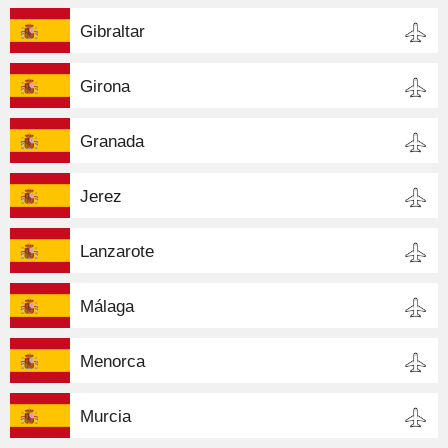
Gibraltar
Girona
Granada
Jerez
Lanzarote
Málaga
Menorca
Murcia