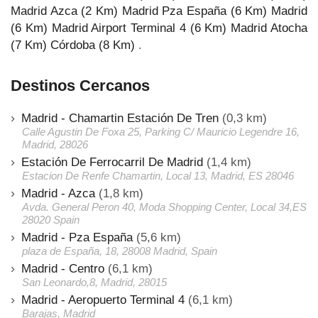
Madrid Azca (2 Km)
Madrid Pza España (6 Km)
Madrid
(6 Km)
Madrid Airport Terminal 4 (6 Km)
Madrid Atocha
(7 Km)
Córdoba (8 Km)
.
Destinos Cercanos
Madrid - Chamartin Estación De Tren
(0,3 km)
Calle Agustin De Foxa 25, Parking C/ Mauricio Legendre 16,
Madrid, 28026
Estación De Ferrocarril De Madrid
(1,4 km)
Estacion De Renfe Chamartin, Local 13, Madrid, ES 28046
Madrid - Azca
(1,8 km)
Avda. General Peron 40, Moda Shopping Center, Local 34,ES
28020 Spain
Madrid - Pza España
(5,6 km)
plaza de España, 18, 28008 Madrid, Spain
Madrid - Centro
(6,1 km)
San Leonardo,8, Madrid, 28015
Madrid - Aeropuerto Terminal 4
(6,1 km)
Barajas, Madrid