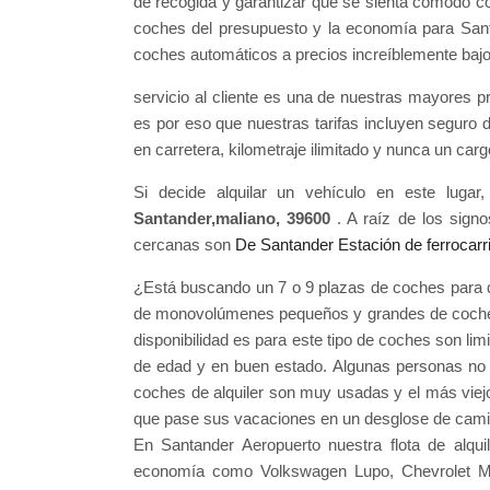
de recogida y garantizar que se sienta cómodo co
coches del presupuesto y la economía para Sant
coches automáticos a precios increíblemente bajo
servicio al cliente es una de nuestras mayores pr
es por eso que nuestras tarifas incluyen seguro de
en carretera, kilometraje ilimitado y nunca un car
Si decide alquilar un vehículo en este luga
Santander,maliano, 39600
. A raíz de los sign
cercanas son
De Santander Estación de ferrocarri
¿Está buscando un 7 o 9 plazas de coches para qu
de monovolúmenes pequeños y grandes de coches d
disponibilidad es para este tipo de coches son 
de edad y en buen estado. Algunas personas no t
coches de alquiler son muy usadas y el más viej
que pase sus vacaciones en un desglose de cam
En Santander Aeropuerto nuestra flota de alqui
economía como Volkswagen Lupo, Chevrolet Mati