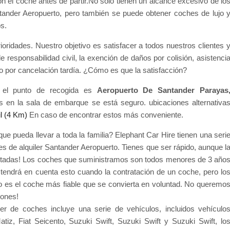
n el coche antes de partir.No sólo tienen un alcance excesivo de lo
ander Aeropuerto, pero también se puede obtener coches de lujo 
s.
ioridades. Nuestro objetivo es satisfacer a todos nuestros clientes 
 responsabilidad civil, la exención de daños por colisión, asistenci
go por cancelación tardía. ¿Cómo es que la satisfacción?
r, el punto de recogida es
Aeropuerto De Santander Parayas
os en la sala de embarque se está seguro. ubicaciones alternativa
l (4 Km)
En caso de encontrar estos más conveniente.
e pueda llevar a toda la familia? Elephant Car Hire tienen una seri
e alquiler Santander Aeropuerto. Tienes que ser rápido, aunque l
limitadas! Los coches que suministramos son todos menores de 3 año
endrá en cuenta esto cuando la contratación de un coche, pero lo
o es el coche más fiable que se convierta en voluntad. No queremo
iones!
ler de coches incluye una serie de vehículos, incluidos vehículo
z, Fiat Seicento, Suzuki Swift, Suzuki Swift y Suzuki Swift, lo