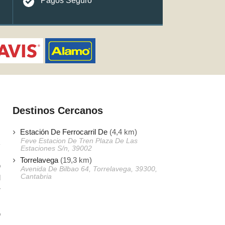
Pagos Seguro
Destinos Cercanos
Estación De Ferrocarril De
(4,4 km)
Feve Estacion De Tren Plaza De Las
Estaciones S/n, 39002
Torrelavega
(19,3 km)
o
Avenida De Bilbao 64, Torrelavega, 39300,
Cantabria
l
r
.
o