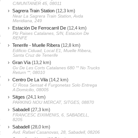
e
C/MUNTANER 45, 08011
,
Sagrera Train Station
(12,3 km)
Near La Sagrera Train Station, Avda
Meridiana, 249
s
Estación De Ferrocarril De
(12,4 km)
Plz Paises Catalanes, S/N, Estacion De
a
RENFE
a
Tenerife - Muelle Ribera
(12,8 km)
Edificio Ciduad, Local E1, Muelle Ribera,
Santa Cruz de Tenerife
s
Gran Vía
(13,2 km)
Gv De Les Corts Catalanes 680 ** No Trucks
,
Return **, 08010
o
Centro De La Vila
(14,2 km)
a
C/ Rosa Sensat 4 Furgonetas Solo Entrega
A Domicilio, 08005
Sitges
(24,1 km)
,
PARKING NOU MERCAT, SITGES, 08870
Sabadell
(27,3 km)
FRANCESC EIXIMENIS, 6, SABADELL,
,
8205
e
Sabadell
(28,0 km)
Avd. Rafael Casanovas, 28, Sabadell, 08206
2