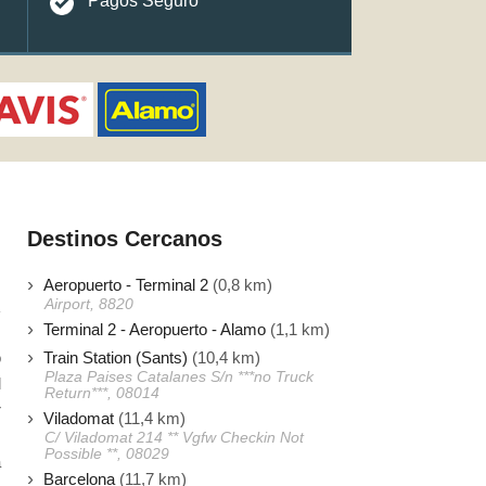
Pagos Seguro
Destinos Cercanos
Aeropuerto - Terminal 2
(0,8 km)
Airport, 8820
Terminal 2 - Aeropuerto - Alamo
(1,1 km)
Train Station (Sants)
(10,4 km)
o
Plaza Paises Catalanes S/n ***no Truck
l
Return***, 08014
r
Viladomat
(11,4 km)
.
C/ Viladomat 214 ** Vgfw Checkin Not
Possible **, 08029
a
Barcelona
(11,7 km)