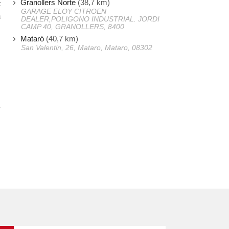
Granollers Norte
(38,7 km)
t
GARAGE ELOY CITROEN
a
DEALER,POLIGONO INDUSTRIAL. JORDI
CAMP 40, GRANOLLERS, 8400
Mataró
(40,7 km)
San Valentin, 26, Mataro, Mataro, 08302
s
s
r