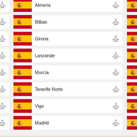
Almería
Bilbao
Girona
Lanzarote
Murcia
Tenerife Norte
Vigo
Madrid