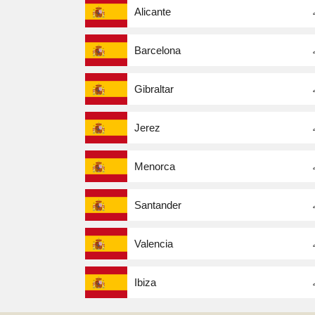
Alicante
Barcelona
Gibraltar
Jerez
Menorca
Santander
Valencia
Ibiza