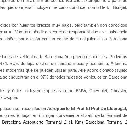
supuesto con el alquiler de coches Barcelona Aeropuerto a partir d
 las que comparar incluyen mercado conduce, como Hertz, Budget
ocidos por nuestros precios muy bajos, pero también son conocido
gratuita. Vamos a añadir el seguro de responsabilidad civil, asistenci
a de daños por colisión con un coche de su alquiler a las Barcelon
iedades de vehículos de Barcelona Aeropuerto disponibles. Podemo
 4x4, SUV, de lujo, coches de tamaño medio y economía. Además
s modernas que se pueden utilizar para. Aire acondicionado (sujet
tida se encuentran en el 97% de todos nuestros vehículos en Barcelon
ntes y éstos incluyen empresas como BMW, Chevrolet, Chrysler
olkswagen.
 pueden ser recogidos en
Aeropuerto El Prat El Prat De Llobregat
ación es el lugar en un lugar conveniente al salir de la terminal d
n
Barcelona Aeropuerto Terminal 2 (1 Km)
Barcelona Terminal 