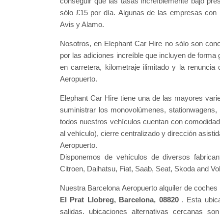
conseguir que las tasas increíblemente bajo pre
sólo £15 por día. Algunas de las empresas con
Avis y Alamo.
Nosotros, en Elephant Car Hire no sólo son con
por las adiciones increíble que incluyen de forma 
en carretera, kilometraje ilimitado y la renunci
Aeropuerto.
Elephant Car Hire tiene una de las mayores var
suministrar los monovolúmenes, stationwagens,
todos nuestros vehículos cuentan con comodidade
al vehículo), cierre centralizado y dirección asis
Aeropuerto.
Disponemos de vehículos de diversos fabrica
Citroen, Daihatsu, Fiat, Saab, Seat, Skoda and V
Nuestra Barcelona Aeropuerto alquiler de coches
El Prat Llobreg, Barcelona, 08820
. Esta ubic
salidas. ubicaciones alternativas cercanas so