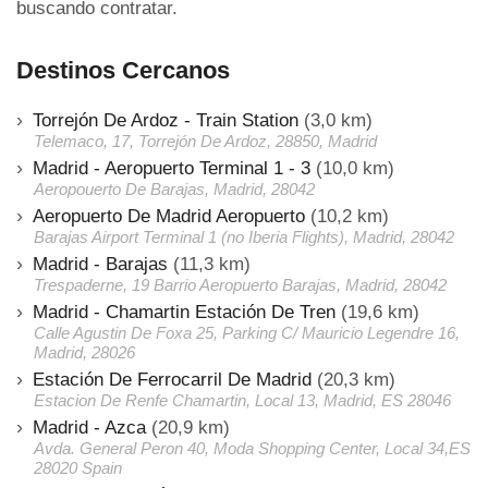
buscando contratar.
Destinos Cercanos
Torrejón De Ardoz - Train Station
(3,0 km)
Telemaco, 17, Torrejón De Ardoz, 28850, Madrid
Madrid - Aeropuerto Terminal 1 - 3
(10,0 km)
Aeropouerto De Barajas, Madrid, 28042
Aeropuerto De Madrid Aeropuerto
(10,2 km)
Barajas Airport Terminal 1 (no Iberia Flights), Madrid, 28042
Madrid - Barajas
(11,3 km)
Trespaderne, 19 Barrio Aeropuerto Barajas, Madrid, 28042
Madrid - Chamartin Estación De Tren
(19,6 km)
Calle Agustin De Foxa 25, Parking C/ Mauricio Legendre 16,
Madrid, 28026
Estación De Ferrocarril De Madrid
(20,3 km)
Estacion De Renfe Chamartin, Local 13, Madrid, ES 28046
Madrid - Azca
(20,9 km)
Avda. General Peron 40, Moda Shopping Center, Local 34,ES
28020 Spain