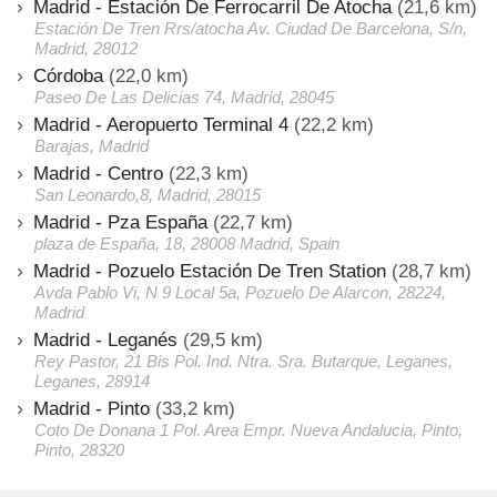
Madrid - Estación De Ferrocarril De Atocha
(21,6 km)
Estación De Tren Rrs/atocha Av. Ciudad De Barcelona, S/n,
Madrid, 28012
Córdoba
(22,0 km)
Paseo De Las Delicias 74, Madrid, 28045
Madrid - Aeropuerto Terminal 4
(22,2 km)
Barajas, Madrid
Madrid - Centro
(22,3 km)
San Leonardo,8, Madrid, 28015
Madrid - Pza España
(22,7 km)
plaza de España, 18, 28008 Madrid, Spain
Madrid - Pozuelo Estación De Tren Station
(28,7 km)
Avda Pablo Vi, N 9 Local 5a, Pozuelo De Alarcon, 28224,
Madrid
Madrid - Leganés
(29,5 km)
Rey Pastor, 21 Bis Pol. Ind. Ntra. Sra. Butarque, Leganes,
Leganes, 28914
Madrid - Pinto
(33,2 km)
Coto De Donana 1 Pol. Area Empr. Nueva Andalucia, Pinto,
Pinto, 28320