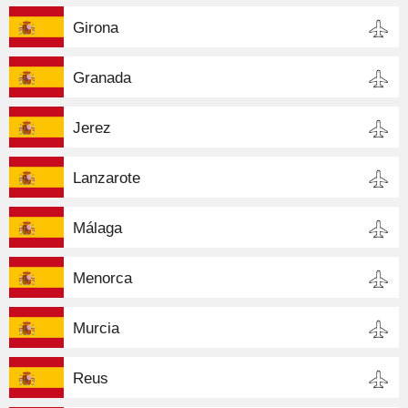
Girona
Granada
Jerez
Lanzarote
Málaga
Menorca
Murcia
Reus