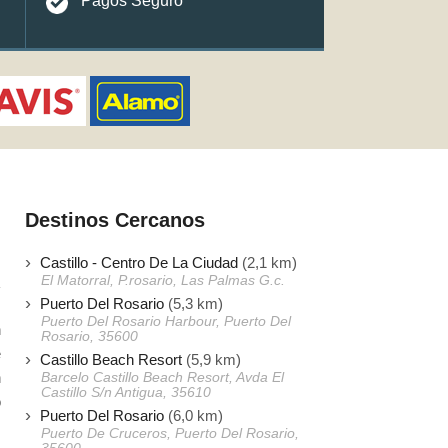
Pagos Seguro
Destinos Cercanos
Castillo - Centro De La Ciudad
(2,1 km)
El Matorral, P.rosario, Las Palmas G.c.
Puerto Del Rosario
(5,3 km)
Puerto Del Rosario Harbour, Puerto Del
n
Rosario, 35600
e
Castillo Beach Resort
(5,9 km)
n
Barcelo Castillo Beach Resort, Avda El
Castillo S/n Antigua, 35610
o
Puerto Del Rosario
(6,0 km)
Puerto De Cruceros, Puerto Del Rosario,