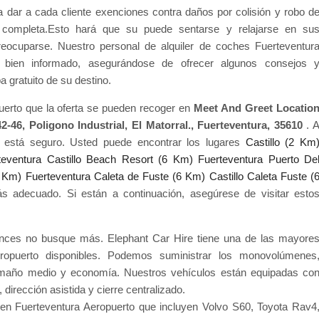
a dar a cada cliente exenciones contra daños por colisión y robo d
d completa.Esto hará que su puede sentarse y relajarse en su
reocuparse. Nuestro personal de alquiler de coches Fuerteventur
y bien informado, asegurándose de ofrecer algunos consejos 
gratuito de su destino.
puerto que la oferta se pueden recoger en
Meet And Greet Locatio
42-46, Poligono Industrial, El Matorral., Fuerteventura, 35610
. 
 está seguro. Usted puede encontrar los lugares
Castillo (2 Km
teventura Castillo Beach Resort (6 Km)
Fuerteventura Puerto De
6 Km)
Fuerteventura Caleta de Fuste (6 Km)
Castillo Caleta Fuste (
 adecuado. Si están a continuación, asegúrese de visitar esto
nces no busque más. Elephant Car Hire tiene una de las mayore
ropuerto disponibles. Podemos suministrar los monovolúmenes
amaño medio y economía. Nuestros vehículos están equipadas co
rección asistida y cierre centralizado.
n Fuerteventura Aeropuerto que incluyen Volvo S60, Toyota Rav4