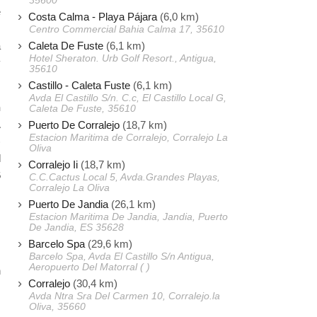
35600
e
Costa Calma - Playa Pájara
(6,0 km)
s
Centro Commercial Bahia Calma 17, 35610
Caleta De Fuste
(6,1 km)
a
Hotel Sheraton. Urb Golf Resort., Antigua,
y
35610
Castillo - Caleta Fuste
(6,1 km)
Avda El Castillo S/n. C.c, El Castillo Local G,
n
Caleta De Fuste, 35610
A
Puerto De Corralejo
(18,7 km)
Estacion Maritima de Corralejo, Corralejo La
)
Oliva
l
Corralejo Ii
(18,7 km)
6
C.C.Cactus Local 5, Avda.Grandes Playas,
Corralejo La Oliva
s
Puerto De Jandia
(26,1 km)
Estacion Maritima De Jandia, Jandia, Puerto
De Jandia, ES 35628
s
Barcelo Spa
(29,6 km)
,
Barcelo Spa, Avda El Castillo S/n Antigua,
Aeropuerto Del Matorral ( )
n
Corralejo
(30,4 km)
Avda Ntra Sra Del Carmen 10, Corralejo.la
,
Oliva, 35660