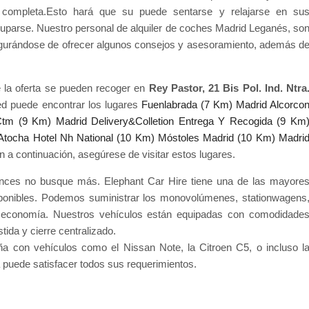
d completa.Esto hará que su puede sentarse y relajarse en su
cuparse. Nuestro personal de alquiler de coches Madrid Leganés, so
egurándose de ofrecer algunos consejos y asesoramiento, además d
e la oferta se pueden recoger en
Rey Pastor, 21 Bis Pol. Ind. Ntra
ed puede encontrar los lugares
Fuenlabrada (7 Km)
Madrid Alcorco
Ctm (9 Km)
Madrid Delivery&Colletion Entrega Y Recogida (9 Km
Atocha Hotel Nh National (10 Km)
Móstoles Madrid (10 Km)
Madri
a continuación, asegúrese de visitar estos lugares.
nces no busque más. Elephant Car Hire tiene una de las mayore
ponibles. Podemos suministrar los monovolúmenes, stationwagens
 economía. Nuestros vehículos están equipadas con comodidade
ida y cierre centralizado.
ña con vehículos como el Nissan Note, la Citroen C5, o incluso l
 puede satisfacer todos sus requerimientos.