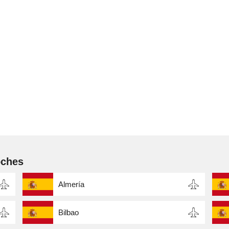
oches
Almería
Bilbao