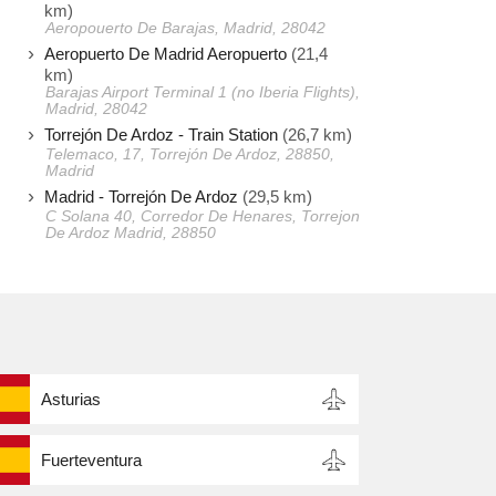
km)
Aeropouerto De Barajas, Madrid, 28042
Aeropuerto De Madrid Aeropuerto
(21,4
km)
Barajas Airport Terminal 1 (no Iberia Flights),
Madrid, 28042
Torrejón De Ardoz - Train Station
(26,7 km)
Telemaco, 17, Torrejón De Ardoz, 28850,
Madrid
Madrid - Torrejón De Ardoz
(29,5 km)
C Solana 40, Corredor De Henares, Torrejon
De Ardoz Madrid, 28850
Asturias
Fuerteventura