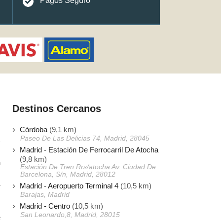
Pagos Seguro
Destinos Cercanos
Córdoba
(9,1 km)
Paseo De Las Delicias 74, Madrid, 28045
Madrid - Estación De Ferrocarril De Atocha
(9,8 km)
n
Estación De Tren Rrs/atocha Av. Ciudad De
.
Barcelona, S/n, Madrid, 28012
Madrid - Aeropuerto Terminal 4
(10,5 km)
r
Barajas, Madrid
Madrid - Centro
(10,5 km)
San Leonardo,8, Madrid, 28015
e