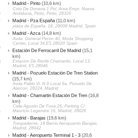
Madrid - Pinto
(10,6 km)
s
Coto De Donana 1 Pol. Area Empr. Nueva
n
Andalucia, Pinto, Pinto, 28320
e
Madrid - Pza España
(11,0 km)
plaza de España, 18, 28008 Madrid, Spain
Madrid - Azca
(14,8 km)
Avda. General Peron 40, Moda Shopping
.
Center, Local 34,ES 28020 Spain
n
Estación De Ferrocarril De Madrid
(15,1
)
km)
Estacion De Renfe Chamartin, Local 13,
d
Madrid, ES 28046
Madrid - Pozuelo Estación De Tren Station
(15,7 km)
s
Avda Pablo Vi, N 9 Local 5a, Pozuelo De
,
Alarcon, 28224, Madrid
Madrid - Chamartin Estación De Tren
(16,8
s
km)
Calle Agustin De Foxa 25, Parking C/
a
Mauricio Legendre 16, Madrid, 28026
Madrid - Barajas
(19,6 km)
Trespaderne, 19 Barrio Aeropuerto Barajas,
Madrid, 28042
Madrid - Aeropuerto Terminal 1 - 3
(20,6