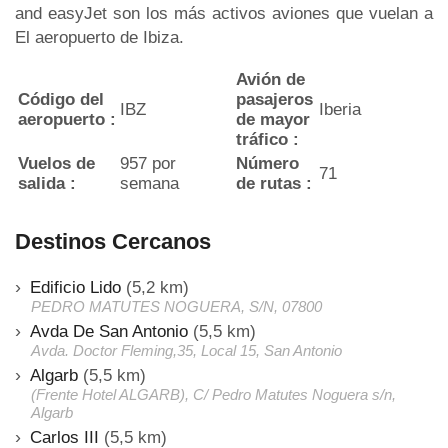
and easyJet son los más activos aviones que vuelan a
El aeropuerto de Ibiza.
Avión de
Código del
pasajeros
IBZ
Iberia
aeropuerto :
de mayor
tráfico :
Vuelos de
957 por
Número
71
salida :
semana
de rutas :
Destinos Cercanos
Edificio Lido
(5,2 km)
PEDRO MATUTES NOGUERA, S/N, 07800
Avda De San Antonio
(5,5 km)
Avda. Doctor Fleming,35, Local 15, San Antonio
Algarb
(5,5 km)
(Frente Hotel ALGARB), C/ Pedro Matutes Noguera s/n,
Algarb
Carlos III
(5,5 km)