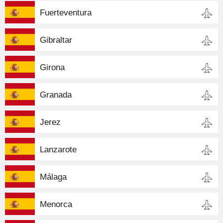
Fuerteventura
Gibraltar
Girona
Granada
Jerez
Lanzarote
Málaga
Menorca