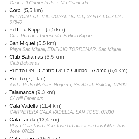
Carlos III Corner to Jose Ma Cuadrado
Coral
(5,5 km)
IN FRONT OF THE CORAL HOTEL, SANTA EULALIA,
07840
Edificio Klipper
(5,5 km)
Ctra. Port des Torrent s/n, Edificio Klipper
San Miguel
(5,5 km)
Playa San Miguel, EDIFICIO TORREMAR, San Miguel
Club Bahamas
(5,5 km)
Club Bahamas
Puerto Del - Centro De La Ciudad - Alamo
(6,4 km)
Puerto
(7,1 km)
Avda. Pedro Matutes Noguera, S/n Algarb Building, 07800
Talamanca
(9,3 km)
C/ Will Faber s/n
Cala Vadella
(11,4 km)
CARRETERA CALA VADELLA, SAN JOSE, 07830
Cala Tarida
(13,4 km)
Playa Cala Tarida San Jose Urbanizacion Coral Mar, San
Jose, 07829
Cala Llonga
(15,4 km)