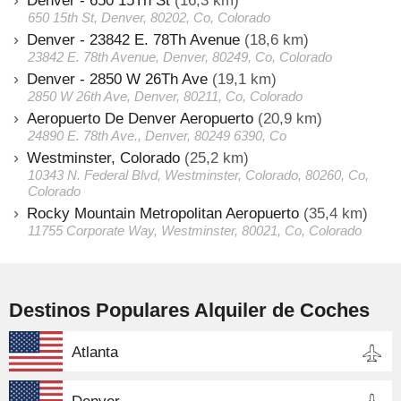
Denver - 650 15Th St
(16,3 km)
650 15th St, Denver, 80202, Co, Colorado
Denver - 23842 E. 78Th Avenue
(18,6 km)
23842 E. 78th Avenue, Denver, 80249, Co, Colorado
Denver - 2850 W 26Th Ave
(19,1 km)
2850 W 26th Ave, Denver, 80211, Co, Colorado
Aeropuerto De Denver Aeropuerto
(20,9 km)
24890 E. 78th Ave., Denver, 80249 6390, Co
Westminster, Colorado
(25,2 km)
10343 N. Federal Blvd, Westminster, Colorado, 80260, Co,
Colorado
Rocky Mountain Metropolitan Aeropuerto
(35,4 km)
11755 Corporate Way, Westminster, 80021, Co, Colorado
Destinos Populares Alquiler de Coches
Atlanta