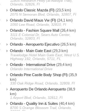
11805 Research Pkwy (at Alafaya Trail),
e
Orlando, 32826, Fl
Orlando Classic Mazda (Fl)
(23,5 km)
2075 N Semoran Blvd, Orlando, 32807, Fl
e
Orlando David Maus Vw (Fl)
(24,1 km)
1050 Lee Road, Orlando, 32810, Fl
s
Orlando - Fashion Square Mall
(26,4 km)
3111 E Colonial Dr, Sears Auto Center,
s
Orlando, 32803, Fl
o
Orlando - Aeropuerto Ejecutivo
(26,5 km)
e
Orlando - Main Gate East
(29,3 km)
Travelodge Hotel Main Gate East, West U.S.
Highway 192, Orlando, 5711, FL
Orlando - International Drive
(29,4 km)
r
Orlando International Drive
)
Orlando Pine Castle Body Shop (Fl)
(35,9
)
km)
n
330 Oak Ridge Road, Orlando, 32809, Fl
Aeropuerto De Orlando Aeropuerto
(38,9
km)
1 Airport Blvd, Orlando, 32812, Fl
Orlando - Quality Inn & Suites
(40,4 km)
8700 S Orange Blossom Trail, Orlando,