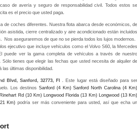
en caso de avería y seguro de responsabilidad civil. Todos estos s
cita es el precio que usted paga.
ma de coches diferentes. Nuestra flota abarca desde económicos, d
ión asistida, cierre centralizado y aire acondicionado están incluido
. Nos aseguraremos de que no se pierda todos los lujos modernos.
os ejecutivo que incluye vehículos como el Volvo S60, la Mercede
El puede ver la gama completa de vehículos a través de nuestr
. Sólo tienes que elegir las fechas que usted necesita de alquiler d
 las últimas disponibilidad.
nd Blvd, Sanford, 32773, Fl
. Este lugar está diseñado para se
uelo. Los destinos
Sanford (4 Km)
Sanford North Carolina (4 Km
Rinehart Rd (10 Km)
Longwood Florida (13 Km)
Longwood (13 Km
(21 Km)
podría ser más conveniente para usted, así que echa u
ort