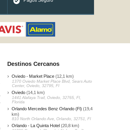
Pagos Seguro
Destinos Cercanos
Oviedo - Market Place
(12,1 km)
1370 Oviedo Market Place Blvd, Sears Auto
Center, Oviedo, 32795, Fl
Oviedo
(14,1 km)
e
1441 Alafaya Trail, Oviedo, 32765, Fl,
Florida
e
Orlando Mercedes Benz Orlando (Fl)
(19,4
,
km)
810 North Orlando Ave, Orlando, 32751, Fl
Orlando - La Quinta Hotel
(20,8 km)
n