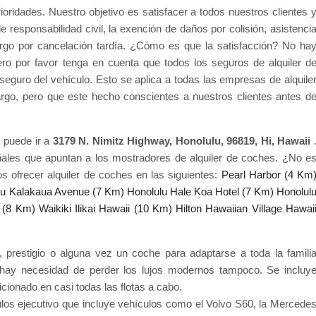
ioridades. Nuestro objetivo es satisfacer a todos nuestros clientes 
 responsabilidad civil, la exención de daños por colisión, asistenci
cargo por cancelación tardía. ¿Cómo es que la satisfacción? No ha
ero por favor tenga en cuenta que todos los seguros de alquiler d
seguro del vehículo. Esto se aplica a todas las empresas de alquile
rgo, pero que este hecho conscientes a nuestros clientes antes d
, puede ir a
3179 N. Nimitz Highway, Honolulu, 96819, Hi, Hawaii
eñales que apuntan a los mostradores de alquiler de coches. ¿No e
s ofrecer alquiler de coches en las siguientes:
Pearl Harbor (4 Km
lu Kalakaua Avenue (7 Km)
Honolulu Hale Koa Hotel (7 Km)
Honolul
 (8 Km)
Waikiki Ilikai Hawaii (10 Km)
Hilton Hawaiian Village Hawai
 prestigio o alguna vez un coche para adaptarse a toda la famili
ay necesidad de perder los lujos modernos tampoco. Se incluy
dicionado en casi todas las flotas a cabo.
os ejecutivo que incluye vehículos como el Volvo S60, la Mercede