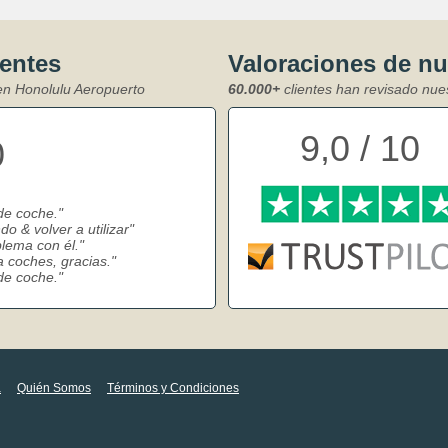
ientes
Valoraciones de n
 en Honolulu Aeropuerto
60.000+
clientes han revisado nue
9,0 / 10
0
de coche.
o & volver a utilizar
lema con él.
a coches, gracias.
de coche.
a
Quién Somos
Términos y Condiciones