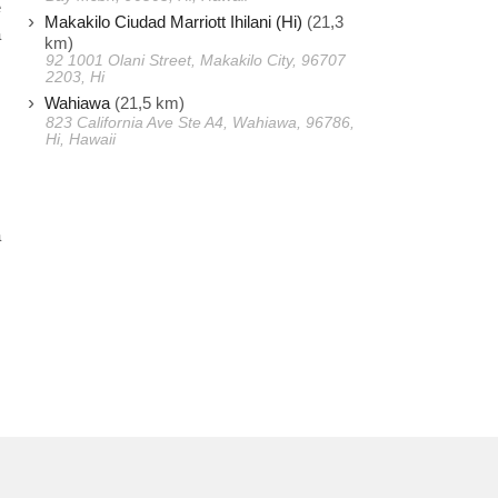
e
Makakilo Ciudad Marriott Ihilani (Hi)
(21,3
a
km)
92 1001 Olani Street, Makakilo City, 96707
2203, Hi
Wahiawa
(21,5 km)
823 California Ave Ste A4, Wahiawa, 96786,
Hi, Hawaii
s
s
a
,