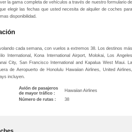
ver la gama completa de vehículos a través de nuestro formulario d
 que elegir las fechas que usted necesita de alquiler de coches par
imas disponibilidad.
ación
n volando cada semana, con vuelos a extremos 38. Los destinos má
ilo International, Kona International Airport, Molokai, Los Angele
 Lanai City, San Francisco International and Kapalua West Maui. L
era de Aeropuerto de Honolulu Hawaiian Airlines, United Airlines
ays incluyen.
Avión de pasajeros
Hawaiian Airlines
de mayor tráfico :
Número de rutas :
38
oches