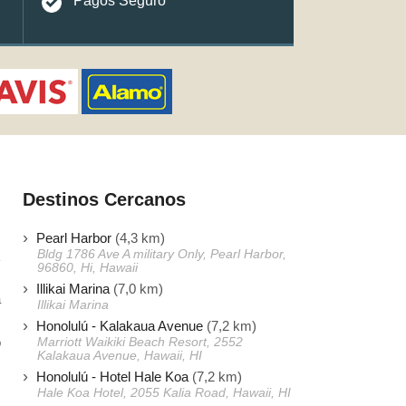
Pagos Seguro
Destinos Cercanos
Pearl Harbor
(4,3 km)
Bldg 1786 Ave A military Only, Pearl Harbor,
96860, Hi, Hawaii
Illikai Marina
(7,0 km)
a
Illikai Marina
s
Honolulú - Kalakaua Avenue
(7,2 km)
o
Marriott Waikiki Beach Resort, 2552
Kalakaua Avenue, Hawaii, HI
,
Honolulú - Hotel Hale Koa
(7,2 km)
Hale Koa Hotel, 2055 Kalia Road, Hawaii, HI