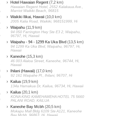
Hotel Hawaian Regent
(7,2 km)
y
Hawaian Regent Hotel, 2552 Kalakaua Ave.,
a
Marriot Waikiki Beach, 96815
Waikiki Ilikai, Hawaii
(10,0 km)
y
2005 Kalia Road, Waikiki, 968151999, Hi
e
Waipahu
(11,9 km)
r
94 050 Farrington Hwy Ste E3 2, Waipahu,
e
96797, Hi, Hawaii
Waipahu - 94 - 1299 Ka Uka Blvd
(13,5 km)
94 1299 Ka Uka Blvd, Waipahu, 96797, Hi,
Hawaii
.
Kaneohe
(15,3 km)
s
46 003 Alaloa Street, Kaneohe, 96744, Hi,
)
Hawaii
u
Ihilani (Hawaii)
(17,0 km)
92 161 Waipahe Pl., Ihilani, 96707, Hi
i
Kailua
(19,9 km)
134a Hamakua Dr, Kailua, 96734, Hi, Hawaii
Kailua
(20,1 km)
a
KONA KING KAMEHAMEHA HOTEL 75 5660
e
PALANI ROAD, KAILUA
Kaneohe Bay Mcbh
(20,5 km)
Mokapu Mall Bldg 6109 Ste A121, Kaneohe
s
Bay Mcbh, 96863, Hi, Hawaii