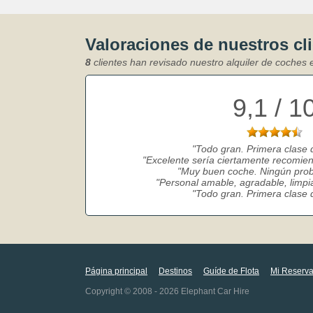
Valoraciones de nuestros cl
8
clientes han revisado nuestro alquiler de coches
9,1 / 1
Todo gran. Primera clase 
Excelente sería ciertamente recomiend
Muy buen coche. Ningún prob
Personal amable, agradable, limpi
Todo gran. Primera clase 
Página principal
Destinos
Guíde de Flota
Mi Reserv
Copyright © 2008 - 2026 Elephant Car Hire