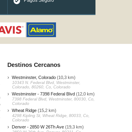
Pagos Seguro
Destinos Cercanos
Westminster, Colorado
(10,3 km)
10343 N. Federal Blvd, Westminster,
Colorado, 80260, Co, Colorado
Westminster - 7398 Federal Blvd
(12,0 km)
n
7398 Federal Blvd, Westminster, 80030, Co,
Colorado
o
Wheat Ridge
(15,2 km)
r
4298 Kipling St, Wheat Ridge, 80033, Co,
y
Colorado
Denver - 2850 W 26Th Ave
(19,3 km)