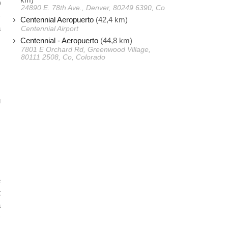
0
24890 E. 78th Ave., Denver, 80249 6390, Co
)
Centennial Aeropuerto
(42,4 km)
a
Centennial Airport
Centennial - Aeropuerto
(44,8 km)
7801 E Orchard Rd, Greenwood Village,
80111 2508, Co, Colorado
s
s
u
s
e
t
a
c