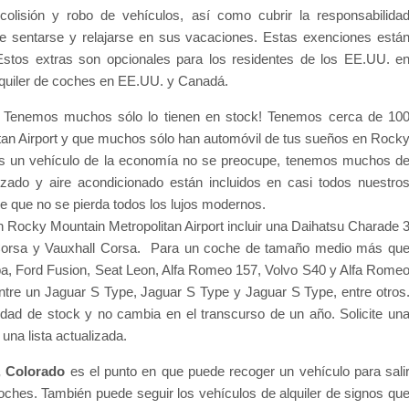
olisión y robo de vehículos, así como cubrir la responsabilida
e sentarse y relajarse en sus vacaciones. Estas exenciones está
 Estos extras son opcionales para los residentes de los EE.UU. e
lquiler de coches en EE.UU. y Canadá.
? Tenemos muchos sólo lo tienen en stock! Tenemos cerca de 10
an Airport y que muchos sólo han automóvil de tus sueños en Rock
 es un vehículo de la economía no se preocupe, tenemos muchos d
alizado y aire acondicionado están incluidos en casi todos nuestro
que no se pierda todos los lujos modernos.
 Rocky Mountain Metropolitan Airport incluir una Daihatsu Charade 
 Corsa y Vauxhall Corsa. Para un coche de tamaño medio más qu
, Ford Fusion, Seat Leon, Alfa Romeo 157, Volvo S40 y Alfa Rome
ntre un Jaguar S Type, Jaguar S Type y Jaguar S Type, entre otros
lidad de stock y no cambia en el transcurso de un año. Solicite un
una lista actualizada.
o, Colorado
es el punto en que puede recoger un vehículo para sali
coches. También puede seguir los vehículos de alquiler de signos qu