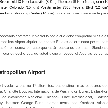
Broomfield (3 Km)
Louisville (8 Km)
Thornton (9 Km)
Northglenn (1
nster Colorado (10 Km)
Westminster 7398 Federal Blvd (12 Km
eadows Shopping Center (14 Km)
podría ser más conveniente par
necesario contratar un vehículo por lo que debe comprobar si este e
opolitan Airport alquiler de coches.Esto es determinado por su paí
ación en contra del auto que están buscando contratar. Siendo s
s niega su coche cuando usted viene a recogerlo! Algunas persona
tropolitan Airport
rt vuelos a destino 17 diferentes. Los destinos más populares qu
nta, Charlotte Douglas, Internacional de Washington Dulles, Dallas-For
de Washington Nacional, Chicago-O'Hare Internacional, Filadelfi
nty, Houston George Bush Intercontinental and Kotabaru. Atlanti