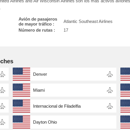
nited Airlines and Air Wisconsin Airlines son los más activos avione
.
Avión de pasajeros
Atlantic Southeast Airlines
de mayor tráfico :
Número de rutas :
17
oches
Denver
Miami
Internacional de Filadelfia
Dayton Ohio