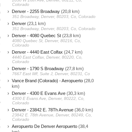
2850 W 26th Ave, Denver, 80211, Co,
Colorado
d
Denver - 2255 Broadway
(20,8 km)
n
351 Broadway, Denver, 80203, Co, Colorado
n
Denver
(23,1 km)
351 Broadway, Denver, 80203, Co, Colorado
Denver - 4080 Quebec St
(23,8 km)
0
4080 Quebec St, Denver, 80216, Co,
y
Colorado
e
Denver - 4440 East Colfax
(24,7 km)
4440 East Colfax, Denver, 80220, Co,
s
Colorado
Denver - 1790 S Broadway
(27,8 km)
3
7667 East Iliff, Suite J, Denver, 80231, Co
e
Vance Brand (Colorado) - Aeropuerto
(28,0
km)
o
Denver - 4300 E Evans Ave
(30,3 km)
.
4300 E Evans Ave, Denver, 80222, Co,
a
Colorado
Denver - 23842 E. 78Th Avenue
(36,0 km)
23842 E. 78th Avenue, Denver, 80249, Co,
Colorado
r
Aeropuerto De Denver Aeropuerto
(38,4
e
km)