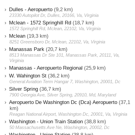
Dulles - Aeropuerto
(9,2 km)
23330 Autopilot Dr, Dulles, 20166, Va, Virginia
Mclean - 1572 Springhill Rd
(18,7 km)
1572 Springhill Rd, Mclean, 22102, Va, Virginia
Mclean
(19,3 km)
8251 Greensboro Dr, Mclean, 22102, Va, Virginia
Manassas Park
(20,7 km)
8513 Manassas Dr Ste 101, Manassas Park, 20111, Va,
Virginia
Manassas - Aeropuerto Regional
(25,9 km)
W. Wahington St
(36,2 km)
General Aviation Term Hangar 7, Washington, 20001, Dc
Silver Spring
(36,7 km)
7900 Georgia Ave, Silver Spring, 20910, Md, Maryland
Aeropuerto De Washington Dc (Dca) Aeropuerto
(37,1
km)
Reagan National Airport, Washington Dc, 20001, Va, Virginia
Washington - Union Train Station
(38,8 km)
50 Massachusetts Ave Ne, Washington, 20002, Dc
Washington - Union Station
(38,8 km)