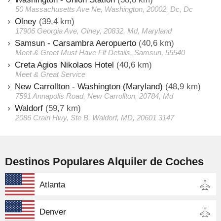
50 Massachusetts Ave Ne, Washington, 20002, Dc, Dc
Olney
(39,4 km)
17906 Georgia Ave, Olney, 20832, Md, Maryland
Samsun - Carsambra Aeropuerto
(40,6 km)
Meet & Greet Must Have Flt Details, Samsun, 55540
Creta Agios Nikolaos Hotel
(40,6 km)
Meet & Great Service
New Carrollton - Washington (Maryland)
(48,9 km)
7591 Annapolis Road, New Carrollton, 20784, Md
Waldorf
(59,7 km)
2086 Crain Hwy, Ste B, Waldorf, MD, 20601 3147
Destinos Populares Alquiler de Coches
Atlanta
Denver