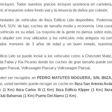
ncluyen. Todos nuestros precios incluyen asistencia en carretera
vil, el impuesto sobre fondo vial y la renuncia de daños por colisión.
iedades de vehículos de Ibiza Edificio Lido disponibles. Podemo
 4x4, SUV, de lujo, coches de tamaño medio y economía. Una cos
n vehículo es su edad. La mayoría de la gente no piensa sobre esto
e alquiler son muy utilizados y los vehículos más antiguos no so
todos menores de 3 años de edad y en buen estado, nuestro
ficio Lido se puede incluir a los vehículos como a Chevrolet Matiz
oda Fabia y Kia Picanto donde los coches de gran tamaño puede se
swagen Passat, Volkswagen Passat y Volkswagen Passat.
ueden ser recogidos en
PEDRO MATUTES NOGUERA, S/N, IBIZA
pe, usted también puede recoger un coche en
Ibiza San Antonio Avd
tx (1 Km)
Ibiza Carlos III (1 Km)
Ibiza Edificio Klipper (1 Km)
Ibiz
 Club Bahamas (1 Km)
Puerto Del Alamo (1 Km)
.