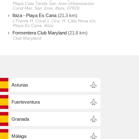
Playa Cala Tarida San Jose Urbanizacion
Coral Mar, San Jose, Ibiza, 07829
Ibiza - Playa Es Cana
(21,3 km)
( Frente H. Coral ), Ctra. H. Cala Nova s/n,
Playa Es Cana, Ibiza
Formentera Club Maryland
(21,6 km)
Club Maryland
Asturias
Fuerteventura
Granada
Málaga