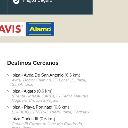
Pagos Seguro
Destinos Cercanos
Ibiza - Avda De San Antonio
(0,6 km)
Avda. Doctor Fleming,35, Local 15, Ibiza,
San Antonio
Ibiza - Algarb
(0,6 km)
s
(Frente Hotel ALGARB), C/ Pedro Matutes
Noguera s/n, Ibiza, Algarb
n
Ibiza - Playa Portinatx
(0,6 km)
s
EDIFICIO CENTRAL PARK, Ibiza, Portinatx
Ibiza Carlos III
(0,6 km)
Carlos III Corner to Jose Ma Cuadrado,
e