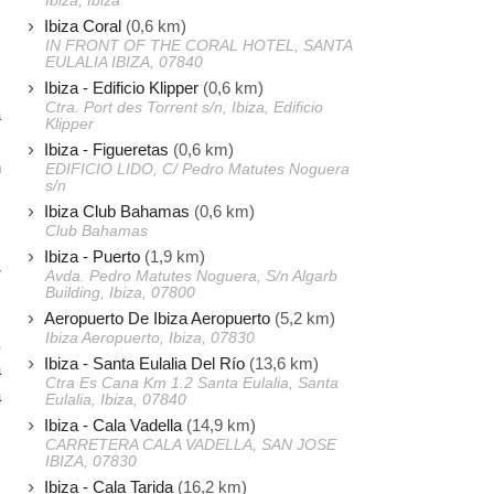
Ibiza, Ibiza
,
Ibiza Coral
(0,6 km)
IN FRONT OF THE CORAL HOTEL, SANTA
EULALIA IBIZA, 07840
Ibiza - Edificio Klipper
(0,6 km)
s
Ctra. Port des Torrent s/n, Ibiza, Edificio
a
Klipper
,
Ibiza - Figueretas
(0,6 km)
n
EDIFICIO LIDO, C/ Pedro Matutes Noguera
s/n
s
Ibiza Club Bahamas
(0,6 km)
Club Bahamas
,
Ibiza - Puerto
(1,9 km)
r
Avda. Pedro Matutes Noguera, S/n Algarb
Building, Ibiza, 07800
Aeropuerto De Ibiza Aeropuerto
(5,2 km)
Ibiza Aeropuerto, Ibiza, 07830
,
Ibiza - Santa Eulalia Del Río
(13,6 km)
a
Ctra Es Cana Km 1.2 Santa Eulalia, Santa
a
Eulalia, Ibiza, 07840
Ibiza - Cala Vadella
(14,9 km)
CARRETERA CALA VADELLA, SAN JOSE
IBIZA, 07830
Ibiza - Cala Tarida
(16,2 km)