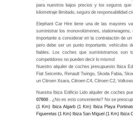
para nuestros bajos precios y los seguros que i
kilometraje ilimitado, seguro de responsabilidad ci
Elephant Car Hire tiene una de las mayores var
suministrar los monovolúmenes, stationwagens,
importante a considerar en la contratación de u
pero debe ser un punto importante. vehículos d
fiables. Los coches que suministramos son 
competidores no pueden decir lo mismo!
Nuestro alquiler de coches presupuesto Ibiza Edi
Fiat Seicento, Renault Twingo, Skoda Fabia, Sk
un Citroen Xsara, Citroen C4, Citroen C2, Volk
Nuestra Ibiza Edificio Lido alquiler de coches p
07800
. ¿No es esto conveniente? No se preocu
(1 Km)
Ibiza Algarb (1 Km)
Ibiza Playa Portina
Figueretas (1 Km)
Ibiza San Miguel (1 Km)
Ibiza