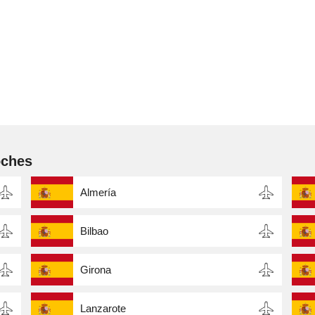
oches
Almería
Bilbao
Girona
Lanzarote