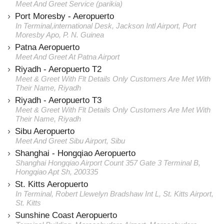
Meet And Greet Service (parikia)
Port Moresby - Aeropuerto
In Terminal,international Desk, Jackson Intl Airport, Port
Moresby Apo, P. N. Guinea
Patna Aeropuerto
Meet And Greet At Patna Airport
Riyadh - Aeropuerto T2
Meet & Greet With Flt Details Only Customers Are Met With
Their Name, Riyadh
Riyadh - Aeropuerto T3
Meet & Greet With Flt Details Only Customers Are Met With
Their Name, Riyadh
Sibu Aeropuerto
Meet And Greet Sibu Airport, Sibu
Shanghai - Hongqiao Aeropuerto
Shanghai Hongqiao Airport Count 357 Gate 3 Terminal B,
Hongqiao Apt Sh, 200335
St. Kitts Aeropuerto
In Terminal, Robert Llewelyn Bradshaw Int L, St. Kitts Airport,
St. Kitts
Sunshine Coast Aeropuerto