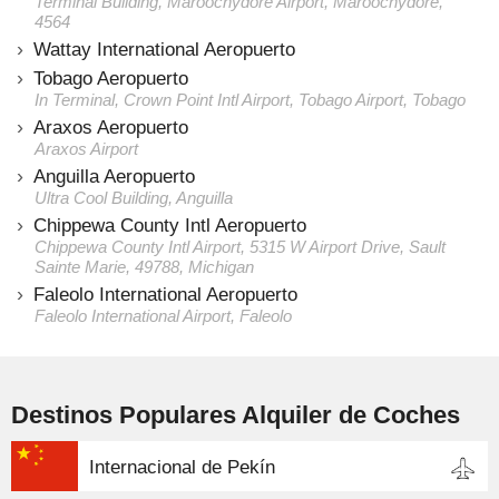
Terminal Building, Maroochydore Airport, Maroochydore,
4564
Wattay International Aeropuerto
Tobago Aeropuerto
In Terminal, Crown Point Intl Airport, Tobago Airport, Tobago
Araxos Aeropuerto
Araxos Airport
Anguilla Aeropuerto
Ultra Cool Building, Anguilla
Chippewa County Intl Aeropuerto
Chippewa County Intl Airport, 5315 W Airport Drive, Sault
Sainte Marie, 49788, Michigan
Faleolo International Aeropuerto
Faleolo International Airport, Faleolo
Destinos Populares Alquiler de Coches
Internacional de Pekín