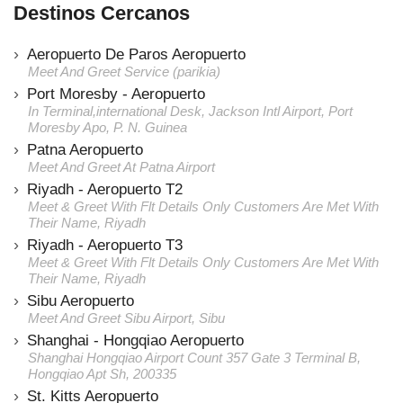
Destinos Cercanos
Aeropuerto De Paros Aeropuerto
Meet And Greet Service (parikia)
Port Moresby - Aeropuerto
In Terminal,international Desk, Jackson Intl Airport, Port
Moresby Apo, P. N. Guinea
Patna Aeropuerto
Meet And Greet At Patna Airport
Riyadh - Aeropuerto T2
Meet & Greet With Flt Details Only Customers Are Met With
Their Name, Riyadh
Riyadh - Aeropuerto T3
Meet & Greet With Flt Details Only Customers Are Met With
Their Name, Riyadh
Sibu Aeropuerto
Meet And Greet Sibu Airport, Sibu
Shanghai - Hongqiao Aeropuerto
Shanghai Hongqiao Airport Count 357 Gate 3 Terminal B,
Hongqiao Apt Sh, 200335
St. Kitts Aeropuerto