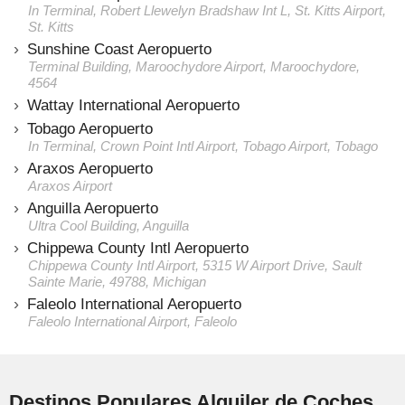
In Terminal, Robert Llewelyn Bradshaw Int L, St. Kitts Airport,
St. Kitts
Sunshine Coast Aeropuerto
Terminal Building, Maroochydore Airport, Maroochydore,
4564
Wattay International Aeropuerto
Tobago Aeropuerto
In Terminal, Crown Point Intl Airport, Tobago Airport, Tobago
Araxos Aeropuerto
Araxos Airport
Anguilla Aeropuerto
Ultra Cool Building, Anguilla
Chippewa County Intl Aeropuerto
Chippewa County Intl Airport, 5315 W Airport Drive, Sault
Sainte Marie, 49788, Michigan
Faleolo International Aeropuerto
Faleolo International Airport, Faleolo
Destinos Populares Alquiler de Coches