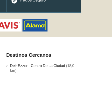
Pagos Seguro
Destinos Cercanos
Deir Ezzor - Centro De La Ciudad
(18,0
km)
n
y
n
n