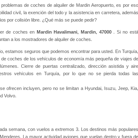
n problemas de coches de alquiler de Mardin Aeropuerto, es por es
lidad civil, la exención del todo y la asistencia en carretera, ademá
años por colisión libre. ¿Qué más se puede pedir?
iler de coches en
Mardin Havalimani, Mardin, 47000
. Si no est
untan a los mostradores de alquiler de coches.
do, estamos seguros que podemos encontrar para usted. En Turquía
 de coches de los vehículos de economía más pequeña de viajes d
úmenes. Cierre de puertas centralizado, dirección asistida y air
stros vehículos en Turquía, por lo que no se pierda todas la
 ofrecen incluyen, pero no se limitan a Hyundai, Isuzu, Jeep, Kia
d Volvo.
 cada semana, con vuelos a extremos 3. Los destinos más populare
 Menderes. La mayor actividad aviones que vuelan dentro y fuera d