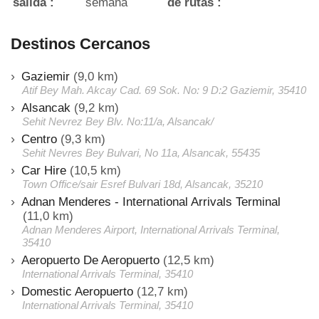
salida :
semana
de rutas :
Destinos Cercanos
Gaziemir
(9,0 km)
Atif Bey Mah. Akcay Cad. 69 Sok. No: 9 D:2 Gaziemir, 35410
Alsancak
(9,2 km)
Sehit Nevrez Bey Blv. No:11/a, Alsancak/
Centro
(9,3 km)
Sehit Nevres Bey Bulvari, No 11a, Alsancak, 55435
Car Hire
(10,5 km)
Town Office/sair Esref Bulvari 18d, Alsancak, 35210
Adnan Menderes - International Arrivals Terminal
(11,0 km)
Adnan Menderes Airport, International Arrivals Terminal,
35410
Aeropuerto De Aeropuerto
(12,5 km)
International Arrivals Terminal, 35410
Domestic Aeropuerto
(12,7 km)
International Arrivals Terminal, 35410