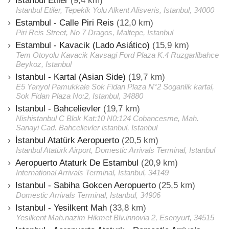
Istanbul Etiler
(9,4 km)
Istanbul Etiler, Tepekik Yolu Alkent Alisveris, Istanbul, 34000
Estambul - Calle Piri Reis
(12,0 km)
Piri Reis Street, No 7 Dragos, Maltepe, Istanbul
Estambul - Kavacik (Lado Asiático)
(15,9 km)
Tem Otoyolu Kavacik Kavsagi Ford Plaza K.4 Ruzgarlibahce
Beykoz, Istanbul
Istanbul - Kartal (Asian Side)
(19,7 km)
E5 Yanyol Pamukkale Sok Fidan Plaza N°2 Soganlik kartal,
Sok Fidan Plaza No:2, Istanbul, 34880
Istanbul - Bahcelievler
(19,7 km)
Nishistanbul C Blok Kat:10 N0:124 Cobancesme, Mah.
Sanayi Cad. Bahcelievler istanbul, Istanbul
İstanbul Atatürk Aeropuerto
(20,5 km)
Istanbul Atatürk Airport, Domestic Arrivals Terminal, Istanbul
Aeropuerto Ataturk De Estambul
(20,9 km)
International Arrivals Terminal, Istanbul, 34149
Istanbul - Sabiha Gokcen Aeropuerto
(25,5 km)
Domestic Arrivals Terminal, Istanbul, 34906
Istanbul - Yesilkent Mah
(33,8 km)
Yesilkent Mah.nazim Hikmet Blv.innovia 2, Esenyurt, 34515