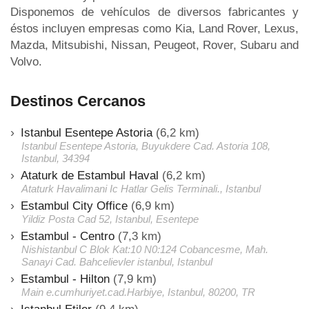
Disponemos de vehículos de diversos fabricantes y
éstos incluyen empresas como Kia, Land Rover, Lexus,
Mazda, Mitsubishi, Nissan, Peugeot, Rover, Subaru and
Volvo.
Destinos Cercanos
Istanbul Esentepe Astoria
(6,2 km)
Istanbul Esentepe Astoria, Buyukdere Cad. Astoria 108,
Istanbul, 34394
Ataturk de Estambul Haval
(6,2 km)
Ataturk Havalimani Ic Hatlar Gelis Terminali., Istanbul
Estambul City Office
(6,9 km)
Yildiz Posta Cad 52, Istanbul, Esentepe
Estambul - Centro
(7,3 km)
Nishistanbul C Blok Kat:10 N0:124 Cobancesme, Mah.
Sanayi Cad. Bahcelievler istanbul, Istanbul
Estambul - Hilton
(7,9 km)
Main e.cumhuriyet.cad.Harbiye, Istanbul, 80200, TR