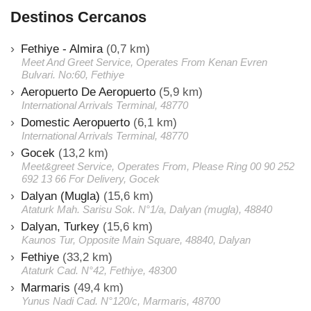
Destinos Cercanos
Fethiye - Almira
(0,7 km)
Meet And Greet Service, Operates From Kenan Evren
Bulvari. No:60, Fethiye
Aeropuerto De Aeropuerto
(5,9 km)
International Arrivals Terminal, 48770
Domestic Aeropuerto
(6,1 km)
International Arrivals Terminal, 48770
Gocek
(13,2 km)
Meet&greet Service, Operates From, Please Ring 00 90 252
692 13 66 For Delivery, Gocek
Dalyan (Mugla)
(15,6 km)
Ataturk Mah. Sarisu Sok. N°1/a, Dalyan (mugla), 48840
Dalyan, Turkey
(15,6 km)
Kaunos Tur, Opposite Main Square, 48840, Dalyan
Fethiye
(33,2 km)
Ataturk Cad. N°42, Fethiye, 48300
Marmaris
(49,4 km)
Yunus Nadi Cad. N°120/c, Marmaris, 48700