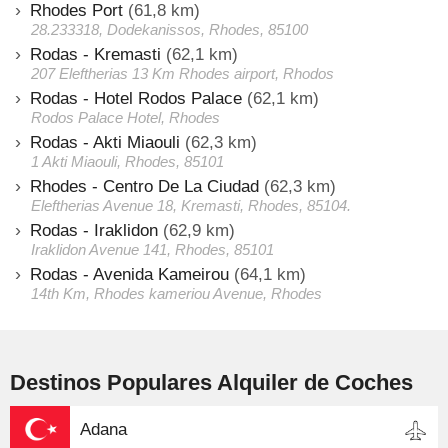
Rhodes Port
(61,8 km)
28.233318, Dodekanissos, Rhodes, 85100
Rodas - Kremasti
(62,1 km)
207 Eleftherias 13 Km Rhodes airport, Rhodos
Rodas - Hotel Rodos Palace
(62,1 km)
Rodos Palace Hotel, Rhodes
Rodas - Akti Miaouli
(62,3 km)
1 Akti Miaouli, Rhodes, 85101
Rhodes - Centro De La Ciudad
(62,3 km)
Eleftherias Avenue 18, Kremasti, Rhodes, 85104.
Rodas - Iraklidon
(62,9 km)
Iraklidon Avenue 141, Rhodes, 85101
Rodas - Avenida Kameirou
(64,1 km)
14th Km, Rhodes kameriou Avenue, Rhodes
Destinos Populares Alquiler de Coches
Adana