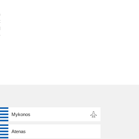
a
t
d
r
Mykonos
Atenas