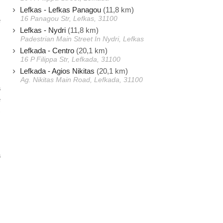
Lefkas - Lefkas Panagou
(11,8 km)
16 Panagou Str, Lefkas, 31100
e
Lefkas - Nydri
(11,8 km)
s
Padestrian Main Street In Nydri, Lefkas
,
Lefkada - Centro
(20,1 km)
,
16 P Filippa Str, Lefkada, 31100
Lefkada - Agios Nikitas
(20,1 km)
Ag. Nikitas Main Road, Lefkada, 31100
a
e
)
s
a
s