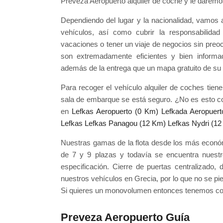
Preveza Aeropuerto alquiler de coche y le darem
Dependiendo del lugar y la nacionalidad, vamos 
vehículos, así como cubrir la responsabilida
vacaciones o tener un viaje de negocios sin preo
son extremadamente eficientes y bien informa
además de la entrega que un mapa gratuito de su 
Para recoger el vehículo alquiler de coches tiene
sala de embarque se está seguro. ¿No es esto c
en
Lefkas Aeropuerto (0 Km)
Lefkada Aeropuert
Lefkas Lefkas Panagou (12 Km)
Lefkas Nydri (1
Nuestras gamas de la flota desde los más económ
de 7 y 9 plazas y todavía se encuentra nuest
especificación. Cierre de puertas centralizado,
nuestros vehículos en Grecia, por lo que no se p
Si quieres un monovolumen entonces tenemos co
Preveza Aeropuerto Guía