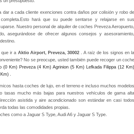
os un presupuesto.
a dar a cada cliente exenciones contra daños por colisión y robo d
d completa.Esto hará que su puede sentarse y relajarse en su
cuparse. Nuestro personal de alquiler de coches Preveza Aeropuerto
do, asegurándose de ofrecer algunos consejos y asesoramiento
destino.
 que ir a
Aktio Airport, Preveza, 30002
. A raíz de los signos en l
onveniente? No se preocupe, usted también puede recoger un coch
o (0 Km)
Preveza (4 Km)
Agrinion (5 Km)
Lefkada Filippa (12 Km
2 Km)
.
icos hasta coches de lujo, en el terreno e incluso muchos modelo
ro tasas mucho más bajas para nuestros vehículos de gama alt
 dirección asistida y aire acondicionado son estándar en casi todo
ierda todas las comodidades propias.
ches como a Jaguar S Type, Audi A6 y Jaguar S Type.