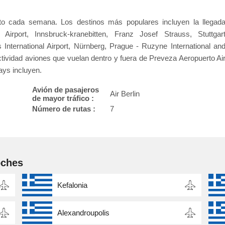
to cada semana. Los destinos más populares incluyen la llegad
Airport, Innsbruck-kranebitten, Franz Josef Strauss, Stuttgar
 International Airport, Nürnberg, Prague - Ruzyne International an
actividad aviones que vuelan dentro y fuera de Preveza Aeropuerto Ai
ays incluyen.
Avión de pasajeros
Air Berlin
de mayor tráfico :
Número de rutas :
7
oches
Kefalonia
Alexandroupolis