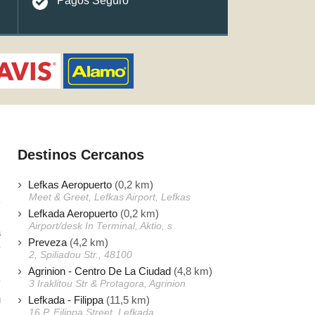
Pagos Seguro
Destinos Cercanos
Lefkas Aeropuerto
(0,2 km)
Meet & Greet, Lefkas Airport, Lefkas
Lefkada Aeropuerto
(0,2 km)
Airport/desk In Terminal, Aktio, s
a
Preveza
(4,2 km)
y
2, Spiliadou Str., 48100
,
Agrinion - Centro De La Ciudad
(4,8 km)
y
3 Iraklitou Str & Protagora, Agrinion
u
Lefkada - Filippa
(11,5 km)
16 P. Filippa Street, Lefkada