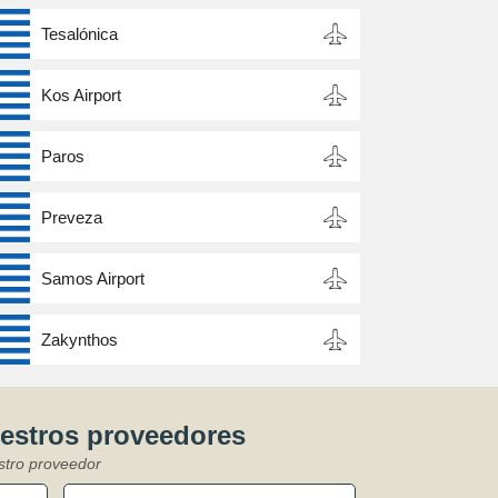
Tesalónica
Kos Airport
Paros
Preveza
Samos Airport
Zakynthos
uestros proveedores
stro proveedor