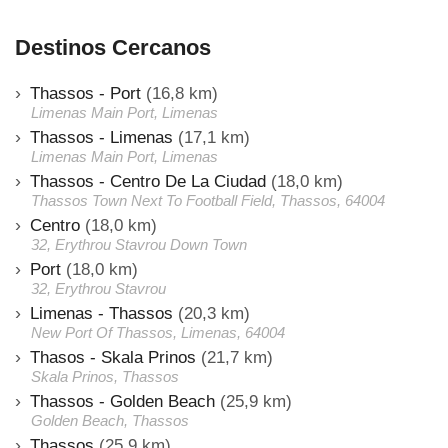
Destinos Cercanos
Thassos - Port
(16,8 km)
Limenas Main Port, Limenas
Thassos - Limenas
(17,1 km)
Limenas Main Port, Limenas
Thassos - Centro De La Ciudad
(18,0 km)
Thassos Town Next To Football Field, Thassos, 64004
Centro
(18,0 km)
32, Erythrou Stavrou Down Town
Port
(18,0 km)
32, Erythrou Stavrou
Limenas - Thassos
(20,3 km)
New Port Of Thassos, Limenas, 64004
Thasos - Skala Prinos
(21,7 km)
Skala Prinos, Thassos
Thassos - Golden Beach
(25,9 km)
Golden Beach, Thassos
Thassos
(25,9 km)